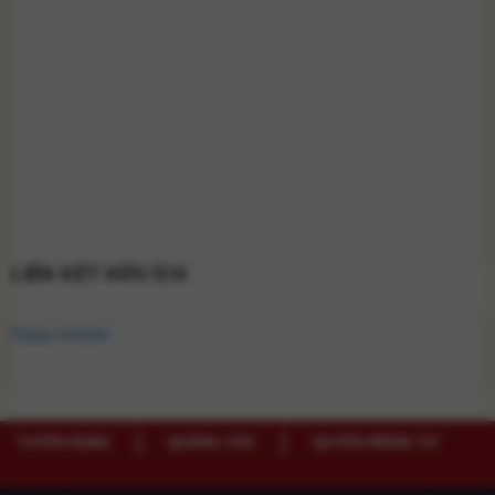
LIÊN KẾT HỮU ÍCH
Sapa review
TUYỂN DỤNG
QUẢNG CÁO
QUYỀN RIÊNG TƯ