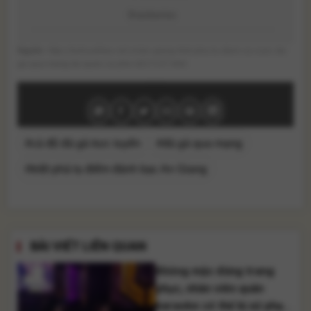
Nguồn
: https://sohuutritue.net.vn/an-giang-triet-pha-tu-diem-ca-cuoc-da-
ga-qua-mang-tai-quan-ca-phe-d317137.html
#cá độ đá gà trực tuyến
#đá gà qua mạng
#triệt phá tụ điểm đánh bạc An Giang
BÀI VIẾT LIÊN QUAN
Không mặc đúng trang
phục, nhân viên quán
karaoke có thể bị xử phạt