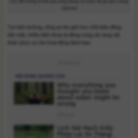
Các đối tượng bị bắt qua tang đang cá cược đá gà qua mạng
Internet
Tại hiện trường, công an thu giữ hơn 100 triệu đồng
tiền mặt, nhiều điện thoại di động cùng các tang vật
khác phục vụ cho hoạt động đánh bạc.
Quảng Cáo