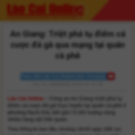
Skip
to
content
An Giang: Triệt phá tụ điểm cá
cược đá gà qua mạng tại quán
cà phê
Theo dõi Lào Cai Online trên Youtube
Thứ Tư, 20/08/2025 10:52:34 +07:00
Lào Cai Online
– Công an An Giang triệt phá tụ
điểm cá cược đá gà trực tuyến tại quán cà phê ở
phường Rạch Giá, bắt giữ 12 đối tượng cùng
nhiều tang vật liên quan.
Theo thông tin ban đầu, khoảng 14h30 ngày 18/8, lực