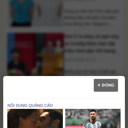
quan công an bắt tạm giam
sau [...]
Công an tỉnh Hà Tĩnh triệt phá
đường dây môi giới mại dâm
hoạt động trên Telegram,
quảng cáo có hoa hậu, idol
Gen Z rủ nhau về quê ứng
TikTok với giá lên tới 150 triệu
đồng/tour. Qua công tác nắm
cử trưởng thôn, loạt clip
tình hình trên không gian
triệu view gây sốt mạng
mạng, Phòng Cảnh sát hình sự
xã hội
11/07/2026 14:33
Công an tỉnh Hà Tĩnh phát hiện
nhóm kín [...]
Nhiều bạn trẻ Gen Z bất ngờ
trở về quê ứng cử trưởng thôn,
tạo nên xu hướng gây sốt trên
✕ ĐÓNG
mạng xã hội và nhận về nhiều
Vân Nam Tour mở văn
ý kiến trái chiều. Những ngày
gần đây, mạng xã hội TikTok
phòng tại Lào Cai, mở
xuất hiện hàng loạt video ghi
rộng kết nối du lịch Việt
lại hình ảnh các bạn trẻ tham
Nam – Trung Quốc
10/07/2026 17:48
gia các [...]