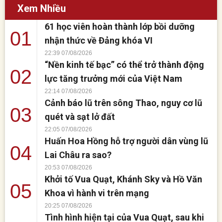
tỉnh đã thành lập tổ công tác rà
Xem Nhiều
soát toàn bộ dữ liệu. Bước
61 học viên hoàn thành lớp bồi dưỡng
đầu, cơ quan này cho biết
01
chưa phát hiện dấu hiệu bất
nhận thức về Đảng khóa VI
thường. Những [...]
22:39 07/08/2026
“Nền kinh tế bạc” có thể trở thành động
02
lực tăng trưởng mới của Việt Nam
22:14 07/08/2026
Cảnh báo lũ trên sông Thao, nguy cơ lũ
03
quét và sạt lở đất
22:05 07/08/2026
Huấn Hoa Hồng hỗ trợ người dân vùng lũ
04
Lai Châu ra sao?
20:53 07/08/2026
Khởi tố Vua Quạt, Khánh Sky và Hồ Văn
05
Khoa vì hành vi trên mạng
20:25 07/08/2026
Tình hình hiện tại của Vua Quạt, sau khi