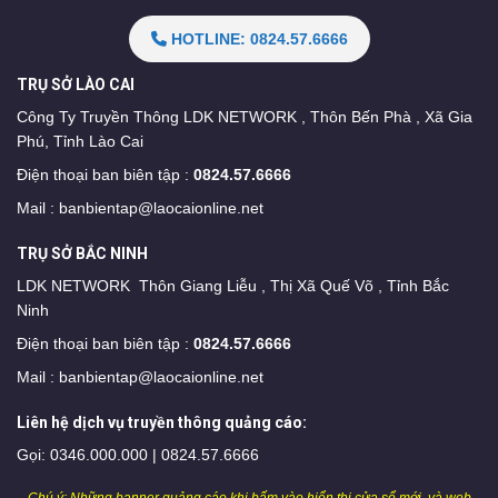
HOTLINE: 0824.57.6666
TRỤ SỞ LÀO CAI
Công Ty Truyền Thông LDK NETWORK , Thôn Bến Phà , Xã Gia
Phú, Tỉnh Lào Cai
Điện thoại ban biên tập :
0824.57.6666
Mail :
banbientap@laocaionline.net
TRỤ SỞ BẮC NINH
LDK NETWORK Thôn Giang Liễu , Thị Xã Quế Võ , Tỉnh Bắc
Ninh
Điện thoại ban biên tập :
0824.57.6666
Mail :
banbientap@laocaionline.net
Liên hệ dịch vụ truyền thông quảng cáo:
Gọi: 0346.000.000 | 0824.57.6666
Chú ý: Những banner quảng cáo khi bấm vào hiển thị cửa sổ mới, và web