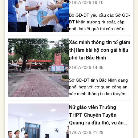
nghiệp THPT
21/07/2026 19:10
cập việc sắp xếp lại [...]
Bộ GD-ĐT yêu cầu các Sở GD-
ĐT khẩn trương rà soát, cập
nhật lại kết quả thi của những
thí sinh bị kỷ luật dẫn đến thay
Xác minh thông tin tố giám
đổi điểm thi, đồng thời hoàn
thiện dữ liệu tuyển sinh trên Hệ
thị làm bài hộ con gái hiệu
thống hỗ trợ tuyển sinh chung
phó tại Bắc Ninh
trước 17h ngày 24/7. Bộ Giáo
21/07/2026 14:35
dục và Đào [...]
Sở GD-ĐT tỉnh Bắc Ninh đang
phối hợp với cơ quan công an
xác minh thông tin lan truyền
trên mạng xã hội về việc giám
Nữ giáo viên Trường
thị bị tố giải bài, làm bài hộ con
gái một hiệu phó tại điểm thi
THPT Chuyên Tuyên
Trường THPT Lương Tài. Sở
Quang ra đầu thú, vụ án
Giáo dục và Đào tạo tỉnh Bắc
có 27 bị can
17/07/2026 21:29
Ninh [...]