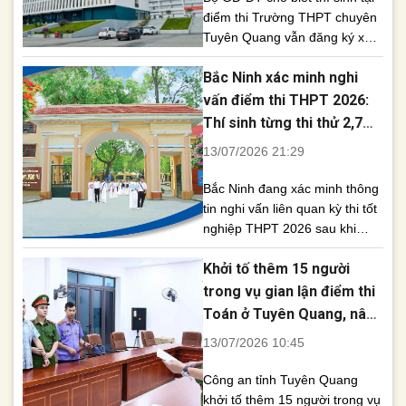
khác [...]
điểm thi Trường THPT chuyên
Tuyên Quang vẫn đăng ký xét
tuyển đại học theo kế hoạch,
Bắc Ninh xác minh nghi
việc xử lý sẽ căn cứ kết quả
điều tra. Bộ Giáo dục và Đào
vấn điểm thi THPT 2026:
tạo (GD-ĐT) khẳng định các thí
Thí sinh từng thi thử 2,7
sinh tại điểm thi Trường THPT
điểm, thi thật đạt 9,5 điểm
13/07/2026 21:29
chuyên Tuyên Quang vẫn [...]
Toán
Bắc Ninh đang xác minh thông
tin nghi vấn liên quan kỳ thi tốt
nghiệp THPT 2026 sau khi
mạng xã hội lan truyền trường
Khởi tố thêm 15 người
hợp thí sinh từ 2,7 điểm thi thử
lên 9,5 điểm thi thật. Quảng
trong vụ gian lận điểm thi
Cáo Sau Tuyên Quang và Phú
Toán ở Tuyên Quang, nâng
Thọ, Bắc Ninh trở thành địa
tổng số bị can lên 19
13/07/2026 10:45
phương tiếp theo tiến [...]
Công an tỉnh Tuyên Quang
khởi tố thêm 15 người trong vụ