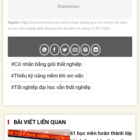
Nguồn
: https://suckhoeviet.org.vn/cu-nhan-bang-gioi-vo-mong-xin-viec-
vi-sao-tam-bang-dep-khong-con-la-tam-ve-vang-21467.html
#Cử nhân bằng giỏi thất nghiệp
#Thiếu kỹ năng mềm khi xin việc
#Tốt nghiệp đại học vẫn thất nghiệp
BÀI VIẾT LIÊN QUAN
61 học viên hoàn thành lớp