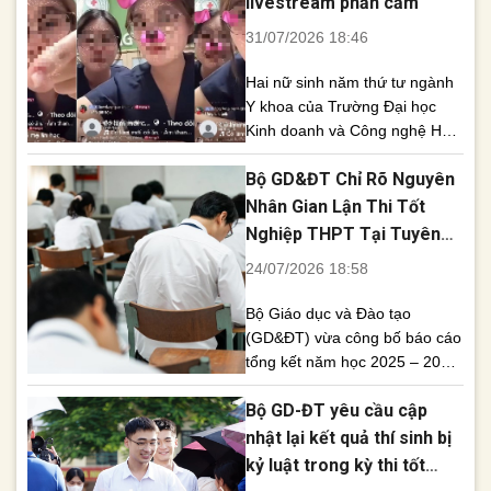
livestream phản cảm
dụng để xét tốt nghiệp hay
31/07/2026 18:46
tuyển sinh đại học. Bộ [...]
Hai nữ sinh năm thứ tư ngành
Y khoa của Trường Đại học
Kinh doanh và Công nghệ Hà
Nội bị đình chỉ học một năm
Bộ GD&ĐT Chỉ Rõ Nguyên
sau khi livestream tại bệnh viện
với những lời lẽ phản cảm, gây
Nhân Gian Lận Thi Tốt
bức xúc trong dư luận. Hai nữ
Nghiệp THPT Tại Tuyên
sinh ngành Y khoa của Trường
Quang, Quảng Trị
24/07/2026 18:58
Đại học Kinh [...]
Bộ Giáo dục và Đào tạo
(GD&ĐT) vừa công bố báo cáo
tổng kết năm học 2025 – 2026,
trong đó chỉ rõ nguyên nhân
Bộ GD-ĐT yêu cầu cập
dẫn đến các vụ vi phạm
nghiêm trọng quy chế thi tại hai
nhật lại kết quả thí sinh bị
điểm thi ở Tuyên Quang và
kỷ luật trong kỳ thi tốt
Quảng Trị. Báo cáo cũng đề