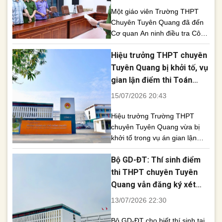
Một giáo viên Trường THPT
Chuyên Tuyên Quang đã đến
Cơ quan An ninh điều tra Công
an tỉnh Tuyên Quang đầu thú
Hiệu trưởng THPT chuyên
và bị khởi tố về tội “Lợi dụng
chức vụ, quyền hạn trong khi
Tuyên Quang bị khởi tố, vụ
thi hành công vụ”, nâng tổng
gian lận điểm thi Toán
số bị can trong vụ án gian lận
nâng lên 26 bị can
15/07/2026 20:43
tại điểm thi này [...]
Hiệu trưởng Trường THPT
chuyên Tuyên Quang vừa bị
khởi tố trong vụ án gian lận
điểm thi Toán THPT 2026,
Bộ GD-ĐT: Thí sinh điểm
nâng tổng số bị can lên 26
người. Cơ quan An ninh điều
thi THPT chuyên Tuyên
tra Công an tỉnh Tuyên Quang
Quang vẫn đăng ký xét
vừa khởi tố Hiệu trưởng
tuyển đại học bình thường
13/07/2026 22:30
Trường THPT chuyên Tuyên
Quang cùng nhiều cá nhân
Bộ GD-ĐT cho biết thí sinh tại