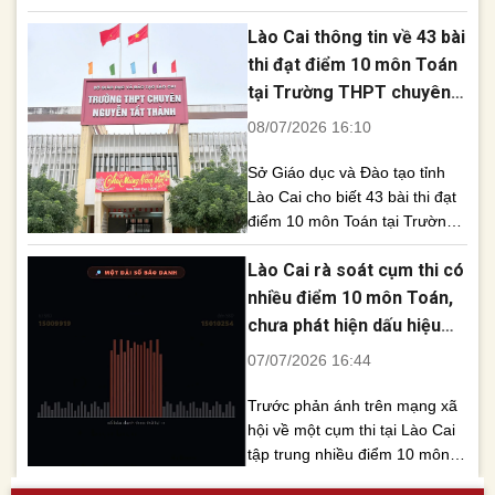
phù hợp đối với đề xuất tổ
Lào Cai thông tin về 43 bài
chức thi lại môn Toán của tỉnh
Tuyên Quang sau khi có kết
thi đạt điểm 10 môn Toán
quả xác minh toàn diện vụ việc
tại Trường THPT chuyên
xảy ra tại điểm thi Trường
Nguyễn Tất Thành
08/07/2026 16:10
THPT Chuyên Tuyên Quang.
[...]
Sở Giáo dục và Đào tạo tỉnh
Lào Cai cho biết 43 bài thi đạt
điểm 10 môn Toán tại Trường
THPT chuyên Nguyễn Tất
Lào Cai rà soát cụm thi có
Thành chủ yếu thuộc học sinh
các lớp chuyên Toán, Tin học,
nhiều điểm 10 môn Toán,
Vật lý và Hóa học. Đơn vị đã
chưa phát hiện dấu hiệu
thành lập tổ công tác rà soát
bất thường
07/07/2026 16:44
toàn bộ dữ [...]
Trước phản ánh trên mạng xã
hội về một cụm thi tại Lào Cai
tập trung nhiều điểm 10 môn
Toán, Sở Giáo dục và Đào tạo