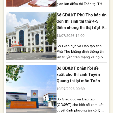
gian lận điểm thi Toán tại THPT
chuyên Tuyên Quang, nâng
Sở GD&ĐT Phú Thọ bác tin
tổng số bị can lên 19 người.
Cơ quan An ninh điều tra Công
đồn thí sinh thi thử 4-5
an tỉnh Tuyên Quang vừa khởi
điểm nhưng thi thật đạt 9
tố thêm 15 người liên quan đến
điểm
11/07/2026 14:00
vụ gian lận điểm thi [...]
Sở Giáo dục và Đào tạo tỉnh
Phú Thọ khẳng định thông tin
lan truyền trên mạng xã hội về
việc một số thí sinh chỉ đạt 4-5
Bộ GD&ĐT phản hồi đề
điểm trong các kỳ thi thử
nhưng thi tốt nghiệp THPT
xuất cho thí sinh Tuyên
năm 2026 lại đạt 9 điểm là
Quang thi lại môn Toán
hoàn toàn sai sự thật. Người
10/07/2026 00:39
đăng tải cũng [...]
Bộ Giáo dục và Đào tạo
(GD&ĐT) cho biết sẽ xem xét,
quyết định phương án xử lý