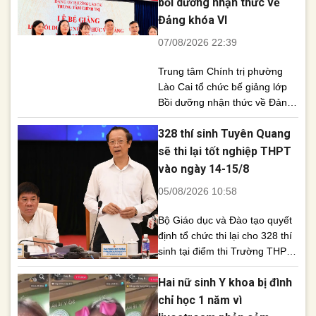
bồi dưỡng nhận thức về
Đảng khóa VI
07/08/2026 22:39
Trung tâm Chính trị phường
Lào Cai tổ chức bế giảng lớp
Bồi dưỡng nhận thức về Đảng
khóa VI năm 2026 với 61 học
328 thí sinh Tuyên Quang
viên đến từ nhiều chi, đảng bộ,
100% hoàn thành chương trình
sẽ thi lại tốt nghiệp THPT
học. Sáng 7/8, Trung tâm
vào ngày 14-15/8
Chính trị phường Lào Cai tổ
05/08/2026 10:58
chức Lễ bế giảng lớp Bồi
dưỡng [...]
Bộ Giáo dục và Đào tạo quyết
định tổ chức thi lại cho 328 thí
sinh tại điểm thi Trường THPT
Chuyên Tuyên Quang vào
Hai nữ sinh Y khoa bị đình
ngày 14-15/8 nhằm bảo đảm
công bằng. Kết quả kỳ thi trước
chỉ học 1 năm vì
sẽ bị hủy và không được sử