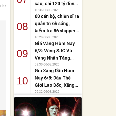
sao, chi 120 tỷ đồng
h tế
mua nhà tặng em
10:36 06/08/2026
60 cán bộ, chiến sĩ ra
gái?
08
quân từ 6h sáng,
kiểm tra 86 shipper
tại Đà Nẵng
10:26 06/08/2026
Giá Vàng Hôm Nay
09
6/8: Vàng SJC Và
Vàng Nhẫn Tăng
Mạnh, Thế Giới
09:36 06/08/2026
Giá Xăng Dầu Hôm
Hướng Tới Mốc
10
Nay 6/8: Dầu Thế
4.300 USD/Ounce
Giới Lao Dốc, Xăng
Trong Nước Đứng
09:32 06/08/2026
Trước Đợt Giảm
Mạnh