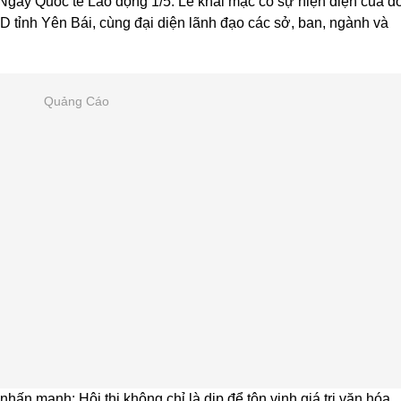
 Ngày Quốc tế Lao động 1/5. Lễ khai mạc có sự hiện diện của đ
 tỉnh Yên Bái, cùng đại diện lãnh đạo các sở, ban, ngành và
Quảng Cáo
 nhấn mạnh: Hội thi không chỉ là dịp để tôn vinh giá trị văn hóa