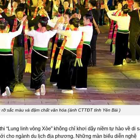
c rỡ sắc màu và đậm chất văn hóa (ảnh CTTĐT tỉnh Yên Bái )
thi “Lung linh vòng Xòe” không chỉ khơi dậy niềm tự hào về di 
ới cho ngành du lịch địa phương. Những màn biểu diễn nghệ