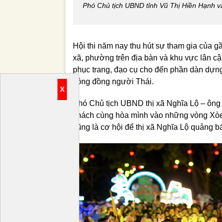
Phó Chủ tịch UBND tỉnh Vũ Thị Hiền Hạnh và 
Hội thi năm nay thu hút sự tham gia của 
xã, phường trên địa bàn và khu vực lân cậ
phục trang, đạo cụ cho đến phần dàn dựng
cộng đồng người Thái.
X
Phó Chủ tịch UBND thị xã Nghĩa Lộ – ông 
khách cùng hòa mình vào những vòng Xòe r
cũng là cơ hội để thị xã Nghĩa Lộ quảng bá