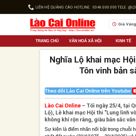
Skip
LIÊN HỆ QUẢNG CÁO HOTLINE : 0346.000.000 TELE :
to
content
Giá Vàn
TRANG CHỦ
VĂN HOÁ XÃ HỘI
KINH TẾ
Nghĩa Lộ khai mạc Hội t
Tôn vinh bản sắ
Theo dõi Lào Cai Online trên Youtube
Lào Cai Online
– Tối ngày 25/4, tại 
Lộ), Lễ khai mạc Hội thi “Lung linh v
không khí rộn ràng, giàu bản sắc văn
Sự kiện là điểm nhấn nổi bật trong chuỗ