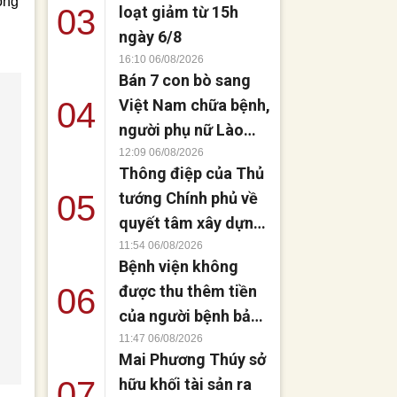
ồng
03
loạt giảm từ 15h
ngày 6/8
16:10 06/08/2026
Bán 7 con bò sang
04
Việt Nam chữa bệnh,
người phụ nữ Lào
đứng dậy sau 8
12:09 06/08/2026
Thông điệp của Thủ
tháng liệt giường
05
tướng Chính phủ về
quyết tâm xây dựng
không gian mạng an
11:54 06/08/2026
Bệnh viện không
toàn, tin cậy và nhân
06
được thu thêm tiền
văn
của người bệnh bảo
hiểm y tế nếu không
11:47 06/08/2026
Mai Phương Thúy sở
đăng ký khám theo
07
hữu khối tài sản ra
yêu cầu