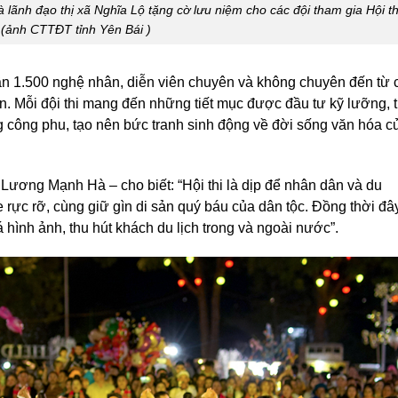
lãnh đạo thị xã Nghĩa Lộ tặng cờ lưu niệm cho các đội tham gia Hội th
(ảnh CTTĐT tỉnh Yên Bái )
gần 1.500 nghệ nhân, diễn viên chuyên và không chuyên đến từ 
n. Mỗi đội thi mang đến những tiết mục được đầu tư kỹ lưỡng, 
 công phu, tạo nên bức tranh sinh động về đời sống văn hóa c
Lương Mạnh Hà – cho biết: “Hội thi là dịp để nhân dân và du
ực rỡ, cùng giữ gìn di sản quý báu của dân tộc. Đồng thời đâ
 hình ảnh, thu hút khách du lịch trong và ngoài nước”.