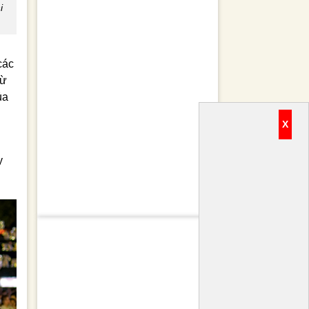
i
các
từ
ủa
X
y