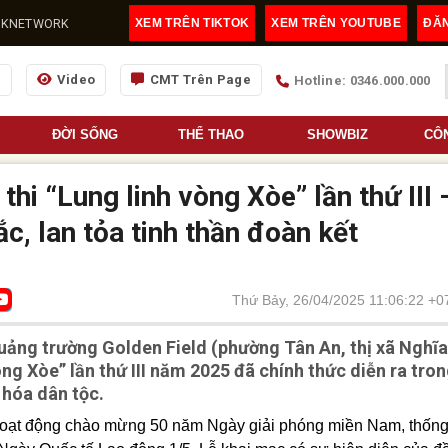
@LDKNETWORK
XEM TRÊN TIKTOK
XEM TRÊN YOUTUBE
ĐĂ
g
Video
CMT Trên Page
Hotline: 0346.000.000
ĐỜI SỐNG
THỂ THAO
SHOWBIZ
CÔ
hi “Lung linh vòng Xòe” lần thứ III 
c, lan tỏa tinh thần đoàn kết
Thứ Bảy, 26/04/2025 11:06:22 +0
Quảng trường Golden Field (phường Tân An, thị xã Nghĩa
òng Xòe” lần thứ III năm 2025 đã chính thức diễn ra tro
 hóa dân tộc.
i hoạt động chào mừng 50 năm Ngày giải phóng miền Nam, thốn