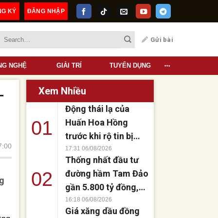
NG KÝ
ĐĂNG NHẬP
Quảng Cáo
Gửi bài
NG NGHỆ
GIẢI TRÍ
TUYỂN DỤNG
Xem Nhiều
–
Động thái lạ của
01
Huấn Hoa Hồng
trước khi rộ tin bị
7:00
bắt, thực hư thế
17:31 06/08/2026
Thống nhất đầu tư
nào?
02
đường hầm Tam Đảo
ng
gần 5.800 tỷ đồng,
rút ngắn 40 km kết
16:18 06/08/2026
g
Giá xăng dầu đồng
nối vùng