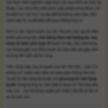
cầu thực hiện nghiêm ngặt theo các quy trình an toàn kỹ
thuật. Các nhà thầu triển khai luân phiên từng đoạn, bố
trí nhân lực túc trực và lắp đặt hệ thống biển báo, đèn
cảnh báo từ xa để điều tiết giao thông hợp lý.
Đơn vị vận hành tuyến cao tốc khuyến cáo người điều
khiển phương tiện
chủ động theo dõi thông tin, lựa
chọn lộ trình phù hợp
để tránh ùn tắc, đặc biệt trong
các khung giờ cao điểm hoặc khi thời tiết xấu gây ảnh
hưởng đến tiến độ thi công.
Việc nâng cấp, duy tu tuyến cao tốc Nội Bài – Lào Cai
không chỉ nhằm bảo đảm an toàn giao thông mà còn
chuẩn bị nền tảng kỹ thuật cho
phương án mở rộng
tuyến
trong tương lai, đặc biệt là đoạn từ Yên Bái đến
Lào Cai – nơi thường xuyên ghi nhận mật độ xe tải và
xe du lịch cao.