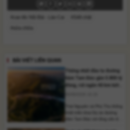
#cao tốc Nội Bài - Lào Cai
#Siết chặt
#sửa chữa
BÀI VIẾT LIÊN QUAN
Thống nhất đầu tư đường
hầm Tam Đảo gần 5.800 tỷ
đồng, rút ngắn 40 km kết
nối vùng
06/08/2026 16:18
Thái Nguyên và Phú Thọ thống
nhất triển khai Dự án đường
hầm Tam Đảo với tổng vốn đầu
tư dự kiến gần 5.800 tỷ đồng.