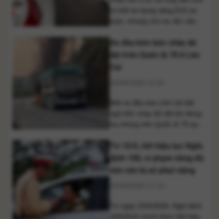
có thể sử dụng xăng E10 an
toàn, nhưng chủ xe vẫn cần
kiểm tra kỹ sách hướng dẫn
Xe đầu kéo bốc cháy dữ
trước khi đổ nhiên liệu. Xăng
E10 đang được triển khai rộng
dội trên Quốc lộ 70 ở Lào
rãi tại Việt Nam, khiến nhiều
Cai
chủ xe ô tô, xe máy quan tâm
16/05/2026 12:24
liệu phương [...]
Một xe đầu kéo chở cát bất
ngờ bốc cháy dữ dội khi đang
lưu thông trên Quốc lộ 70 qua
địa phận tỉnh Lào Cai, khiến
Từ 15/5, hết hiệu lực Nghị
phần cabin bị hư hỏng nặng.
Khoảng 6h05 sáng 16/5, trên
định 100, vi phạm nồng độ
tuyến Quốc lộ 70, đoạn
cồn vẫn bị xử phạt nặng
Km42+700 thuộc địa phận thôn
15/05/2026 17:23
Khe Gầy, xã Yên Bình, tỉnh Lào
[...]
Từ ngày 15/5/2026, Nghị định
100/2019 chính thức hết hiệu