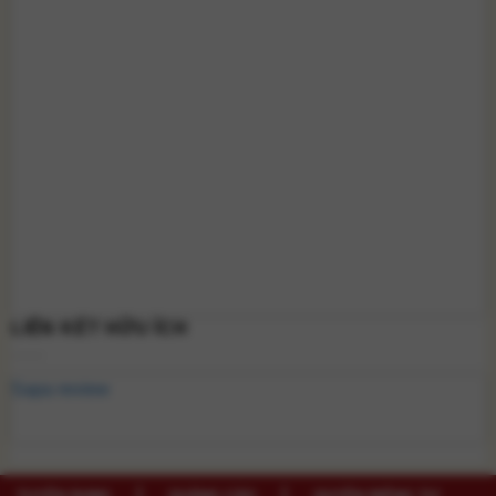
LIÊN KẾT HỮU ÍCH
Sapa review