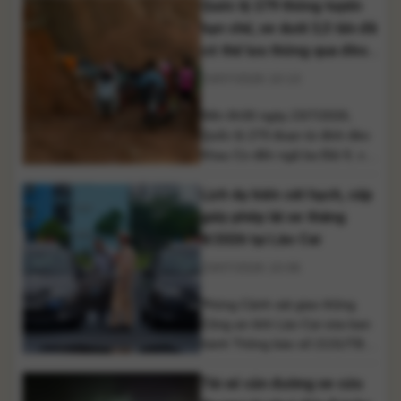
Quốc lộ 279 thông tuyến
Công trình được kỳ vọng rút
ngắn khoảng 40 km quãng
hạn chế, xe dưới 3,5 tấn đã
đường kết nối Thái Nguyên –
có thể lưu thông qua đèo
Phú Thọ – Hà Nội, tạo động
Khau Co
23/07/2026 10:13
lực phát triển kinh tế, [...]
Đến 6h30 ngày 23/7/2026,
Quốc lộ 279 đoạn từ đỉnh đèo
Khau Co đến ngã ba Đội 9, xã
Mường Than (Lai Châu) đã
Lịch dự kiến sát hạch, cấp
được thông tuyến kỹ thuật đối
với các phương tiện có tải
giấy phép lái xe tháng
trọng từ 3,5 tấn trở xuống. Tuy
8/2026 tại Lào Cai
nhiên, xe tải trọng lớn và xe
23/07/2026 10:06
đầu kéo vẫn chưa được [...]
Phòng Cảnh sát giao thông
Công an tỉnh Lào Cai vừa ban
hành Thông báo số 2131/TB-
CSGT về lịch dự kiến tổ chức
Tài xế cản đường xe cứu
sát hạch, cấp Giấy phép lái xe