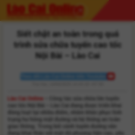
Skip
to
content
Siết chặt an toàn trong quá
trình sửa chữa tuyến cao tốc
Nội Bài – Lào Cai
Theo dõi Lào Cai Online trên Youtube
Thứ Hai, 14/04/2025 14:43:18 +07:00
Lào Cai Online
– Công tác sửa chữa lớn tuyến
cao tốc Nội Bài – Lào Cai đang được triển khai
đồng loạt tại nhiều điểm, nhằm khắc phục tình
trạng hư hỏng mặt đường và hệ thống an toàn
giao thông. Trong bối cảnh tuyến đường vẫn
đang khai thác với mật độ phương tiện cao, yêu