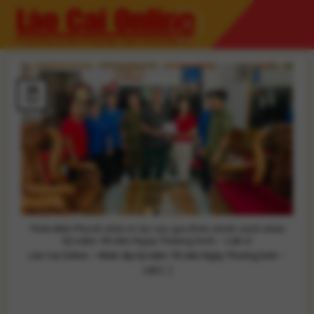
Skip
to
content
26
Th7
Thôn Bến Phà tổ chức tri ân các gia đình chính sách nhân
kỷ niệm 78 năm Ngày Thương binh – Liệt sĩ
Lào Cai Online – Nhân dịp kỷ niệm 78 năm Ngày Thương binh –
Liệt [...]