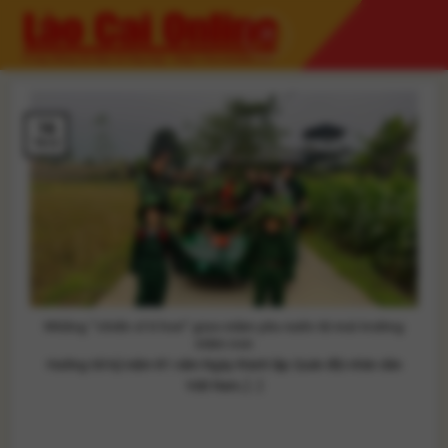
Skip
to
content
16
Th12
Những “chiến sĩ tí hon” gieo mầm yêu nước từ mái trường
mầm non
Hướng tới kỷ niệm 81 năm Ngày thành lập Quân đội nhân dân
Việt Nam, [...]