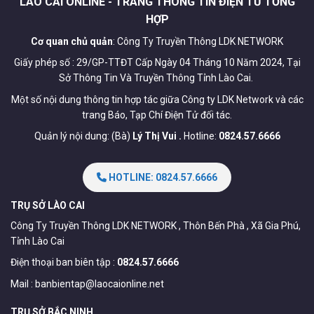
LÀO CAI ONLINE - TRANG THÔNG TIN ĐIỆN TỬ TỔNG
HỢP
Cơ quan chủ quản
: Công Ty Truyền Thông LDK NETWORK
Giấy phép số : 29/GP-TTĐT Cấp Ngày 04 Tháng 10 Năm 2024, Tại
Sở Thông Tin Và Truyền Thông Tỉnh Lào Cai.
Một số nội dung thông tin hợp tác giữa Công ty LDK Network và các
trang Báo, Tạp Chí Điện Tử đối tác.
Quản lý nội dung: (Bà)
Lý Thị Vui .
Hotline:
0824.57.6666
HOTLINE: 0824.57.6666
TRỤ SỞ LÀO CAI
Công Ty Truyền Thông LDK NETWORK , Thôn Bến Phà , Xã Gia Phú,
Tỉnh Lào Cai
Điện thoại ban biên tập :
0824.57.6666
Mail :
banbientap@laocaionline.net
TRỤ SỞ BẮC NINH