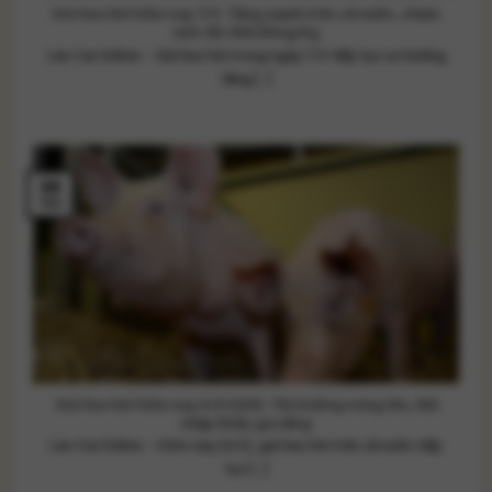
Giá heo hơi hôm nay 7/3: Tăng mạnh trên cả nước, chạm
mốc 83.000 đồng/kg
Lào Cai Online – Giá heo hơi trong ngày 7/3 tiếp tục xu hướng
tăng [...]
04
Th3
Giá heo hơi hôm nay 4/3/2025: Thị trường nóng lên, thịt
nhập khẩu gia tăng
Lào Cai Online – Hôm nay (4/3), giá heo hơi trên cả nước tiếp
tục [...]