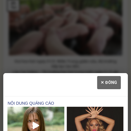
31
Th3
Giá heo hơi ngày 31/3: Miền Trung giảm sâu, thị trường
tiếp tục lao dốc
Lào Cai Online – Thị trường heo hơi trong nước ngày 31/3 ghi
nhận xu [...]
✕ ĐÓNG
29
Th3