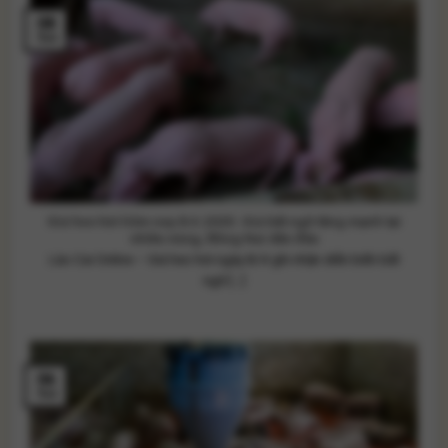
08
Th4
Giá heo hơi hôm nay 8.4.2025: Giá bất ngờ tăng mạnh tại
nhiều vùng, Đồng Nai dẫn đầu
Lào Cai Online – Giá heo hơi ngày 8/4 ghi nhận diễn biến bất
ngờ [...]
06
Th4