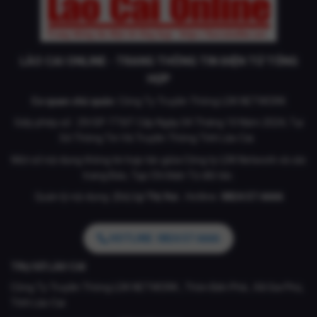
LÀO CAI ONLINE - TRANG THÔNG TIN ĐIỆN TỬ TỔNG
HỢP
Cơ quan chủ quản
: Công Ty Truyền Thông LDK NETWORK
Giấy phép số : 29/GP-TTĐT Cấp Ngày 04 Tháng 10 Năm 2024, Tại
Sở Thông Tin Và Truyền Thông Tỉnh Lào Cai.
Một số nội dung thông tin hợp tác giữa Công ty LDK Network và các
trang Báo, Tạp Chí Điện Tử đối tác.
Quản lý nội dung: (Bà)
Lý Thị Vui .
Hotline:
0824.57.6666
HOTLINE: 0824.57.6666
TRỤ SỞ LÀO CAI
Công Ty Truyền Thông LDK NETWORK , Thôn Bến Phà , Xã Gia Phú,
Tỉnh Lào Cai