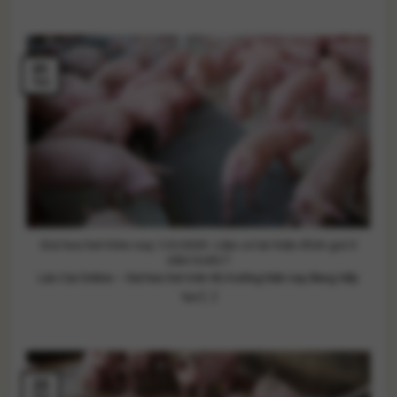
01
Th3
Giá heo hơi hôm nay 1/3/2025: Liệu có tái hiện đỉnh giá 5
năm trước?
Lào Cai Online – Giá heo hơi trên thị trường hiện nay đang tiếp
tục [...]
22