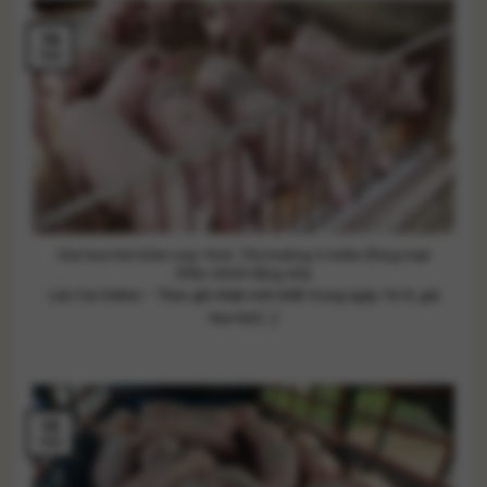
16
Th4
Giá heo hơi hôm nay 16/4: Thị trường 3 miền đồng loạt
điều chỉnh tăng nhẹ
Lào Cai Online – Theo ghi nhận mới nhất trong ngày 16/4, giá
heo hơi [...]
15
Th4