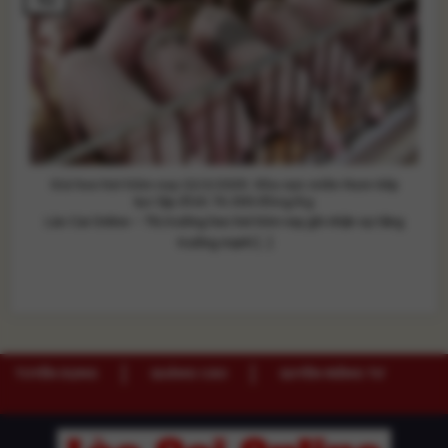
Th2
Giá heo hơi hôm nay 22/2/2025: Khu vực miền Nam tiếp
tục lập đỉnh 76.000 đồng/kg
Lào Cai Online – Thị trường heo hơi hôm nay ghi nhận sự tăng
trưởng mạnh [...]
TUYỂN DỤNG
QUẢNG CÁO
QUYỀN RIÊNG TƯ