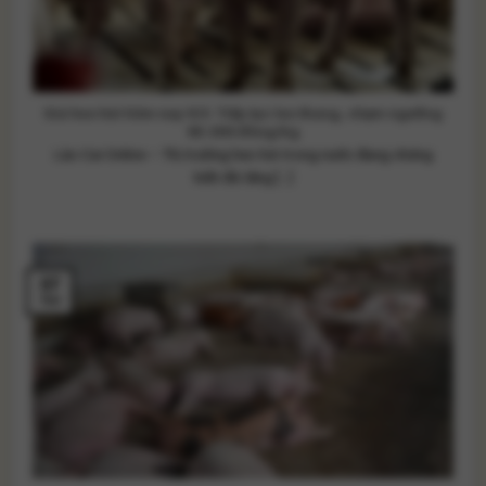
Giá heo hơi hôm nay 9/3: Tiếp tục leo thang, chạm ngưỡng
83.000 đồng/kg
Lào Cai Online – Thị trường heo hơi trong nước đang chứng
kiến đà tăng [...]
07
Th3