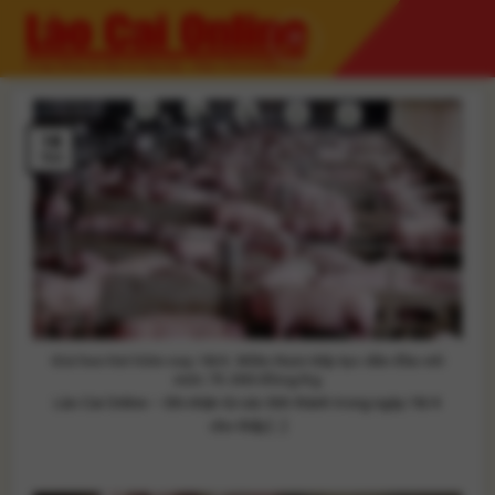
Skip
to
content
18
Th4
Giá heo hơi hôm nay 18/4: Miền Nam tiếp tục dẫn đầu với
mức 75.000 đồng/kg
Lào Cai Online – Ghi nhận từ các tỉnh thành trong ngày 18/4
cho thấy [...]