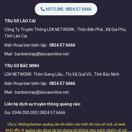
HOTLINE: 0824.57.6666
TRỤ SỞ LÀO CAI
Công Ty Truyền Thông LDK NETWORK , Thôn Bến Phà , Xã Gia Phú,
Tỉnh Lào Cai
Điện thoại ban biên tập :
0824.57.6666
Mail :
banbientap@laocaionline.net
TRỤ SỞ BẮC NINH
LDK NETWORK Thôn Giang Liễu , Thị Xã Quế Võ , Tỉnh Bắc Ninh
Điện thoại ban biên tập :
0824.57.6666
Mail :
banbientap@laocaionline.net
Liên hệ dịch vụ truyền thông quảng cáo:
Gọi: 0346.000.000 | 0824.57.6666
Chú ý: Những banner quảng cáo khi bấm vào hiển thị cửa sổ mới, và web
khác đều là quảng cáo được tài trợ chúng tôi không chịu trách nhiệm về nội