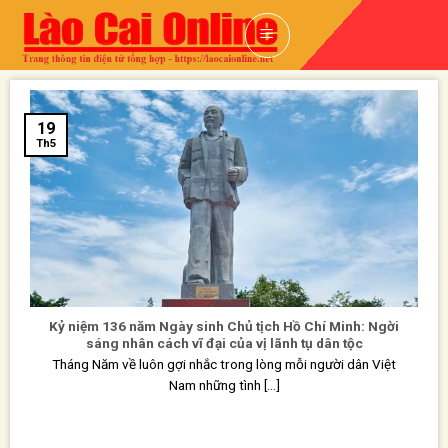
Skip
to
content
19
Th5
Kỷ niệm 136 năm Ngày sinh Chủ tịch Hồ Chí Minh: Ngời
sáng nhân cách vĩ đại của vị lãnh tụ dân tộc
Tháng Năm về luôn gợi nhắc trong lòng mỗi người dân Việt
Nam những tình [...]