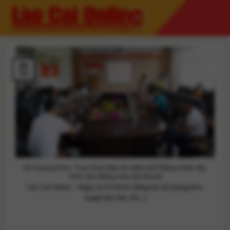
Skip
to
content
23
Th5
Xã Quang Kim: Trao Huy hiệu 40 năm tuổi Đảng nhân dịp
19/5 cho đảng viên lão thành
Lào Cai Online – Ngày 22/5/2025, Đảng bộ xã Quang Kim,
huyện Bát Xát, tổ [...]