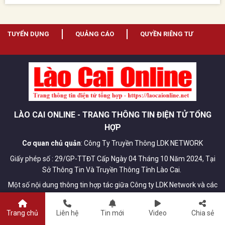
TUYỂN DỤNG
QUẢNG CÁO
QUYỀN RIÊNG TƯ
LÀO CAI ONLINE - TRANG THÔNG TIN ĐIỆN TỬ TỔNG
HỢP
Cơ quan chủ quản
: Công Ty Truyền Thông LDK NETWORK
Giấy phép số : 29/GP-TTĐT Cấp Ngày 04 Tháng 10 Năm 2024, Tại
Sở Thông Tin Và Truyền Thông Tỉnh Lào Cai.
Một số nội dung thông tin hợp tác giữa Công ty LDK Network và các
trang Báo, Tạp Chí Điện Tử đối tác.
Quản lý nội dung: (Bà)
Lý Thị Vui .
Hotline:
0824.57.6666
Trang chủ
Liên hệ
Tin mới
Video
Chia sẻ