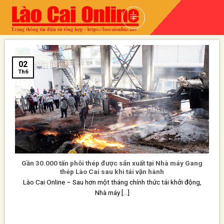
Skip
to
content
02
Th6
Gần 30.000 tấn phôi thép được sản xuất tại Nhà máy Gang
thép Lào Cai sau khi tái vận hành
Lào Cai Online – Sau hơn một tháng chính thức tái khởi động,
Nhà máy [...]