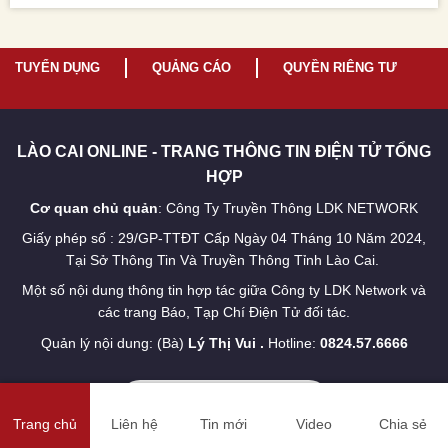
TUYỂN DỤNG
QUẢNG CÁO
QUYỀN RIÊNG TƯ
LÀO CAI ONLINE - TRANG THÔNG TIN ĐIỆN TỬ TỔNG
HỢP
Cơ quan chủ quản
: Công Ty Truyền Thông LDK NETWORK
Giấy phép số : 29/GP-TTĐT Cấp Ngày 04 Tháng 10 Năm 2024,
Tại Sở Thông Tin Và Truyền Thông Tỉnh Lào Cai.
Một số nội dung thông tin hợp tác giữa Công ty LDK Network và
các trang Báo, Tạp Chí Điện Tử đối tác.
Quản lý nội dung: (Bà)
Lý Thị Vui .
Hotline:
0824.57.6666
HOTLINE: 0824.57.6666
Trang chủ
Liên hệ
Tin mới
Video
Chia sẻ
TRỤ SỞ LÀO CAI