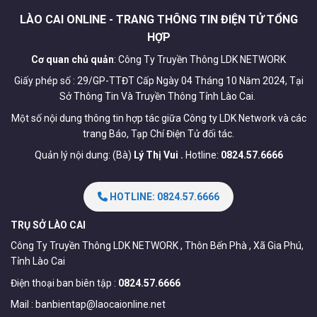
LÀO CAI ONLINE - TRANG THÔNG TIN ĐIỆN TỬ TỔNG
HỢP
Cơ quan chủ quản
: Công Ty Truyền Thông LDK NETWORK
Giấy phép số : 29/GP-TTĐT Cấp Ngày 04 Tháng 10 Năm 2024, Tại
Sở Thông Tin Và Truyền Thông Tỉnh Lào Cai.
Một số nội dung thông tin hợp tác giữa Công ty LDK Network và các
trang Báo, Tạp Chí Điện Tử đối tác.
Quản lý nội dung: (Bà)
Lý Thị Vui .
Hotline:
0824.57.6666
HOTLINE: 0824.57.6666
TRỤ SỞ LÀO CAI
Công Ty Truyền Thông LDK NETWORK , Thôn Bến Phà , Xã Gia Phú,
Tỉnh Lào Cai
Điện thoại ban biên tập :
0824.57.6666
Mail :
banbientap@laocaionline.net