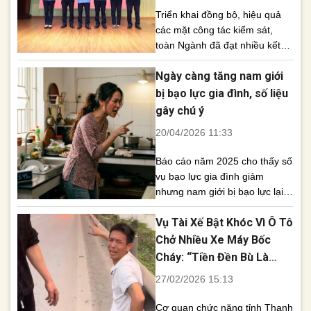
[...]
Triển khai đồng bộ, hiệu quả
các mặt công tác kiểm sát,
toàn Ngành đã đạt nhiều kết
quả tích cực trong 6 tháng đầu
Ngày càng tăng nam giới
năm 2026. Chất lượng thực
hành quyền công tố và kiểm
bị bạo lực gia đình, số liệu
sát hoạt động tư pháp tiếp tục
gây chú ý
được nâng cao; tỷ lệ giải quyết
20/04/2026 11:33
tin báo, tố giác tội [...]
Báo cáo năm 2025 cho thấy số
vụ bạo lực gia đình giảm
nhưng nam giới bị bạo lực lại
gia tăng, trong khi phụ nữ vẫn
Vụ Tài Xế Bật Khóc Vì Ô Tô
gánh phần lớn công việc nội
trợ. Báo cáo của Chính phủ gửi
Chở Nhiều Xe Máy Bốc
Quốc hội về kết quả thực hiện
Cháy: “Tiền Đền Bù Là
các mục tiêu quốc gia về bình
Gánh Nặng Lớn”
27/02/2026 15:13
đẳng [...]
Cơ quan chức năng tỉnh Thanh