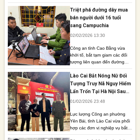
dây mua bán hơn 8,4 tỷ tài
Triệt phá đường dây mua
khoản email trên toàn thế giới,
thu lợi hàng trăm triệu đồng.
bán người dưới 16 tuổi
Ngày 2/2, Công an tỉnh Tuyên
sang Campuchia
Quang cho biết, Phòng Cảnh
02/02/2026 13:30
sát hình sự của đơn vị vừa
phát [...]
Công an tỉnh Cao Bằng vừa
khởi tố, bắt tạm giam các đối
tượng liên quan đến đường
dây mua bán người dưới 16
Lào Cai Bắt Nóng Nữ Đối
tuổi sang Campuchia làm việc
tại các công ty lừa đảo, gây
Tượng Truy Nã Nguy Hiểm
bức xúc dư luận và tiềm ẩn
Lẩn Trốn Tại Hà Nội Sau
nhiều hệ lụy nghiêm trọng cho
Nhiều Tháng
01/02/2026 23:48
xã hội. Ngày 1/2, Cơ quan [...]
Lực lượng Công an phường
Yên Bái, tỉnh Lào Cai vừa phối
hợp các đơn vị nghiệp vụ bắt
giữ thành công một đối tượng