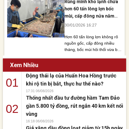
Rùng mình kho lạnh chứa
truy nã nguy hiểm sau nhiều
tháng lẩn trốn, góp phần bảo
hơn 60 tấn lòng lợn bốc
đảm an ninh trật tự trên địa
mùi, cấp đông nửa năm
bàn trước thềm các sự kiện
chờ tuồn ra thị trường
30/01/2026 16:27
chính trị quan trọng và [...]
Hơn 60 tấn lòng lợn không rõ
nguồn gốc, cấp đông nhiều
tháng, bốc mùi hôi thối vừa bị
lực lượng chức năng Hà Nội
phát hiện, tạm giữ tại một cơ
Xem Nhiều
sở chế biến ở xã Nam Phù.
Động thái lạ của Huấn Hoa Hồng trước
Ngày 30/1, Công an TP Hà Nội
01
cho biết Phòng An ninh kinh tế
khi rộ tin bị bắt, thực hư thế nào?
đã phối [...]
17:31 06/08/2026
Thống nhất đầu tư đường hầm Tam Đảo
02
gần 5.800 tỷ đồng, rút ngắn 40 km kết nối
vùng
16:18 06/08/2026
Giá xăng dầu đồng loạt giảm từ 15h ngày