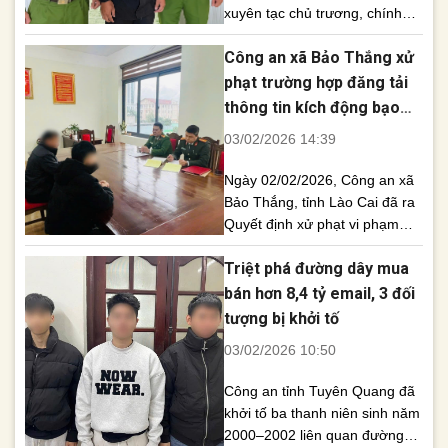
xuyên tạc chủ trương, chính
sách và bôi nhọ lãnh đạo địa
Công an xã Bảo Thắng xử
phương trên mạng xã hội, một
trưởng thôn tại Đắk Lắk đã bị
phạt trường hợp đăng tải
cơ quan công an khởi tố để
thông tin kích động bạo
điều tra theo quy định pháp
lực trên mạng xã hội
03/02/2026 14:39
luật. Ngày 3/2, [...]
Ngày 02/02/2026, Công an xã
Bảo Thắng, tỉnh Lào Cai đã ra
Quyết định xử phạt vi phạm
hành chính đối với T.V.H. (sinh
Triệt phá đường dây mua
năm 2008, trú tại xã Bảo
Thắng) về hành vi cung cấp,
bán hơn 8,4 tỷ email, 3 đối
chia sẻ thông tin kích động bạo
tượng bị khởi tố
lực trên mạng xã hội
03/02/2026 10:50
Facebook, đồng thời buộc gỡ
bỏ toàn [...]
Công an tỉnh Tuyên Quang đã
khởi tố ba thanh niên sinh năm
2000–2002 liên quan đường