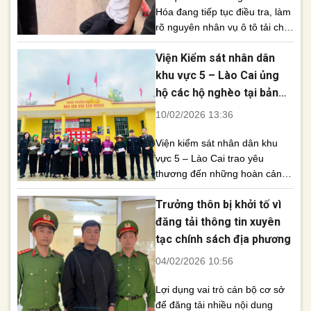
Hóa đang tiếp tục điều tra, làm
rõ nguyên nhân vụ ô tô tải chở
nhiều xe máy bất ngờ bốc cháy
Viện Kiểm sát nhân dân
trên tuyến Cao tốc Bắc – Nam,
đoạn Km324+400 qua địa bàn
khu vực 5 – Lào Cai ủng
phường Đông Tiến. Vụ việc
hộ các hộ nghèo tại bản
không gây thiệt hại về người
Noọng, phường Nghĩa Lộ
10/02/2026 13:36
nhưng khiến phương tiện [...]
nhân dịp Tết Bính Ngọ
Viện kiểm sát nhân dân khu
2026
vực 5 – Lào Cai trao yêu
thương đến những hoàn cảnh
khó khăn. Trong không khí ấm
Trưởng thôn bị khởi tố vì
áp, nghĩa tình khi Tết Nguyên
đán Bính Ngọ năm 2026 đang
đăng tải thông tin xuyên
cận kề, ngày 09/02/2026 Viện
tạc chính sách địa phương
Kiểm sát nhân dân đã tổ chức
04/02/2026 10:56
hoạt động thăm hỏi, động viên
và [...]
Lợi dụng vai trò cán bộ cơ sở
để đăng tải nhiều nội dung