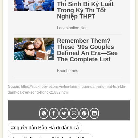
Nguồn
: https://suckhoeviet.org.vn/tim-kiem-nguoi-dan-ong-mat-tich-khi-
danh-ca-tren-song-hong-21882.html
#người dân Bảo Hà đi đánh cá