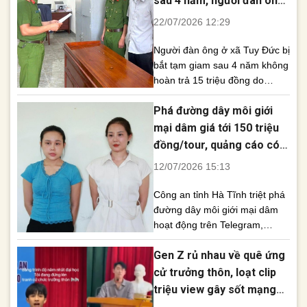
sau 4 năm, người đàn ông
chính bằng hình thức cảnh
đối mặt án hình sự
22/07/2026 12:29
cáo. Trong khi đó, chủ cơ sở
không cấp trang [...]
Người đàn ông ở xã Tuy Đức bị
bắt tạm giam sau 4 năm không
hoàn trả 15 triệu đồng do
người khác chuyển khoản
Phá đường dây môi giới
nhầm. Công an khuyến cáo
không chiếm giữ tài sản
mại dâm giá tới 150 triệu
chuyển nhầm. Một người đàn
đồng/tour, quảng cáo có
ông tại xã Tuy Đức đã bị cơ
hoa hậu, idol TikTok
12/07/2026 15:13
quan công an bắt tạm giam
sau [...]
Công an tỉnh Hà Tĩnh triệt phá
đường dây môi giới mại dâm
hoạt động trên Telegram,
quảng cáo có hoa hậu, idol
Gen Z rủ nhau về quê ứng
TikTok với giá lên tới 150 triệu
đồng/tour. Qua công tác nắm
cử trưởng thôn, loạt clip
tình hình trên không gian
triệu view gây sốt mạng
mạng, Phòng Cảnh sát hình sự
xã hội