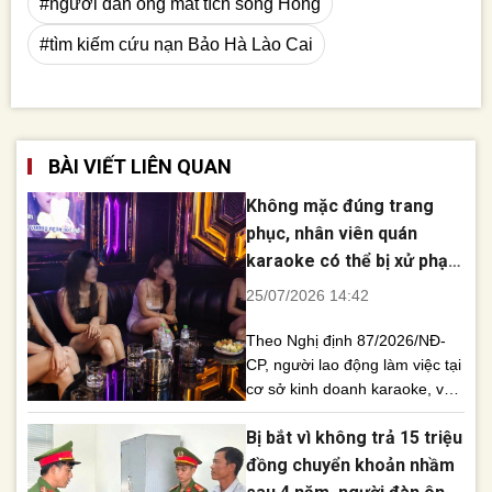
#người đàn ông mất tích sông Hồng
#tìm kiếm cứu nạn Bảo Hà Lào Cai
BÀI VIẾT LIÊN QUAN
Không mặc đúng trang
phục, nhân viên quán
karaoke có thể bị xử phạt
hành chính
25/07/2026 14:42
Theo Nghị định 87/2026/NĐ-
CP, người lao động làm việc tại
cơ sở kinh doanh karaoke, vũ
trường nếu không mặc đúng
Bị bắt vì không trả 15 triệu
trang phục hoặc không đeo
biển tên do người sử dụng lao
đồng chuyển khoản nhầm
động cấp sẽ bị xử phạt hành