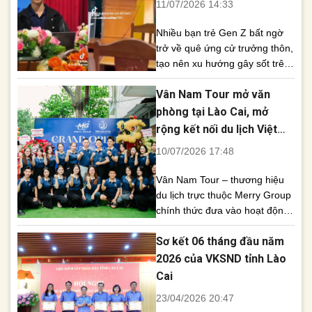
11/07/2026 14:33
Công an tỉnh Hà Tĩnh phát hiện
nhóm kín [...]
Nhiều bạn trẻ Gen Z bất ngờ
trở về quê ứng cử trưởng thôn,
tạo nên xu hướng gây sốt trên
mạng xã hội và nhận về nhiều
Vân Nam Tour mở văn
ý kiến trái chiều. Những ngày
gần đây, mạng xã hội TikTok
phòng tại Lào Cai, mở
xuất hiện hàng loạt video ghi
rộng kết nối du lịch Việt
lại hình ảnh các bạn trẻ tham
Nam – Trung Quốc
10/07/2026 17:48
gia các [...]
Vân Nam Tour – thương hiệu
du lịch trực thuộc Merry Group
chính thức đưa vào hoạt động
văn phòng chi nhánh tại Lào
Sơ kết 06 tháng đầu năm
Cai, đánh dấu bước phát triển
quan trọng trong chiến lược
2026 của VKSND tỉnh Lào
mở rộng hệ thống và nâng cao
Cai
chất lượng dịch vụ trên tuyến
23/04/2026 20:47
du lịch Việt Nam – Trung Quốc.