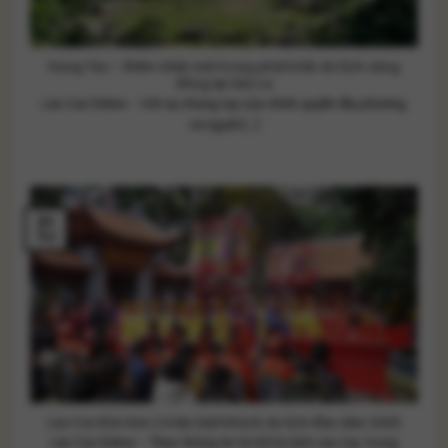
Hang Táu – Điểm nhấn mới trong phát triển du lịch cộng
đồng tại Sơn La
Lào Cai Online – Với sự chung tay của chính quyền địa phương
và người [...]
21
Th2
Lào Cai đón hơn 2 triệu lượt khách du lịch đầu năm 2025
Lào Cai Online – Theo thông tin từ Sở Du lịch Lào Cai, trong