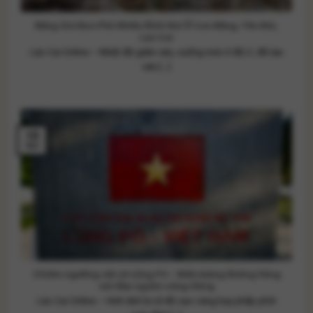
Băng Giá Bao Phủ Nhiều Đỉnh Núi Ở Cao Bằng, Yên Bái,
Lào Cai
Lào Cai Online – Nhiệt độ giảm sâu, xuống mức 0 độ C, đã tạo
nên [...]
13
Th1
Chiêm ngưỡng cột cờ Lũng Pô – Biểu tượng thiêng liêng
nơi đầu nguồn sông Hồng
Lào Cai Online – Hình ảnh lá cờ đỏ sao vàng bay phấp phới