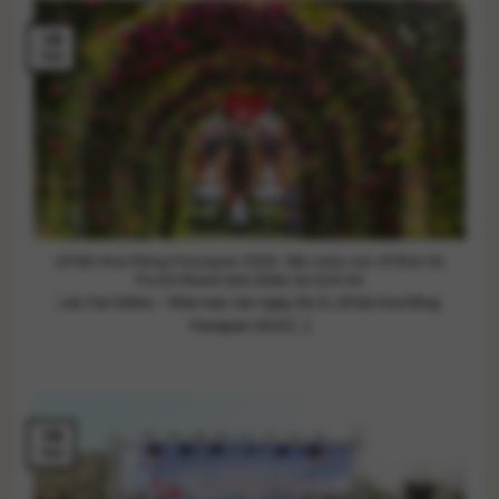
19
Th4
Lễ hội Hoa hồng Fansipan 2025: Sắc màu rực rỡ đưa Sa
Pa trở thành tâm điểm du lịch hè
Lào Cai Online – Khai mạc vào ngày 26/4, Lễ hội Hoa hồng
Fansipan 2025 [...]
19
Th4