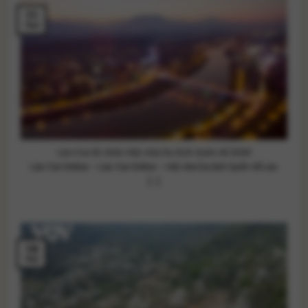
11
Th4
Lào Cai tổ chức Hội chợ Du lịch Quốc tế 2025
Lào Cai Online – Lào Cai Online – Hội chợ Du lịch Quốc tế Lào
[...]
14
Th3