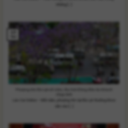
những [...]
17
Th2
Phượng tím Đà Lạt nở sớm, thu hút đông đảo du khách
chụp ảnh
Lào Cai Online – Mỗi năm, phượng tím tại Đà Lạt thường khoe
sắc vào [...]