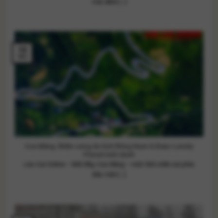
trên đỉnh [...]
12
Th1
Cao Bằng: Điểm sáng du lịch Đông Nam Á được Lonely
Planet vinh danh
Lào Cai Online – Mới đây, Cao Bằng – một tỉnh miền núi phía
Bắc Việt [...]