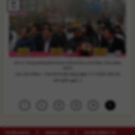
01
Th1
Sa Pa Tưng Bừng Đón Đoàn Khách Du Lịch Đầu Tiên Năm
2025
Lào Cai Online – Vào lúc 8 giờ sáng ngày 1/1/2025, Khu Du
lịch quốc gia [...]
1
2
3
4
5
TUYỂN DỤNG
QUẢNG CÁO
QUYỀN RIÊNG TƯ