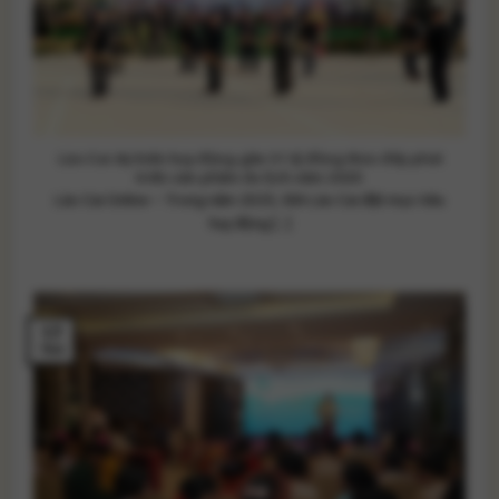
Lào Cai dự kiến huy động gần 31 tỷ đồng thúc đẩy phát
triển sản phẩm du lịch năm 2025
Lào Cai Online – Trong năm 2025, tỉnh Lào Cai đặt mục tiêu
huy động [...]
17
Th4