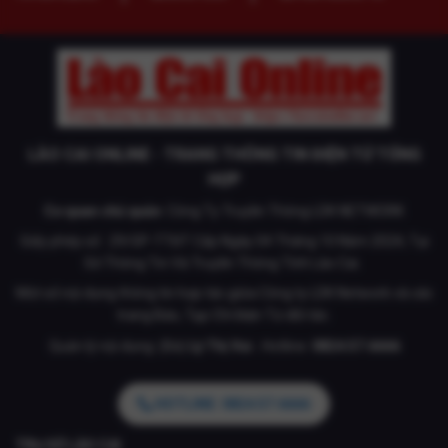
LÀO CAI ONLINE - TRANG THÔNG TIN ĐIỆN TỬ TỔNG
HỢP
Cơ quan chủ quản
: Công Ty Truyền Thông LDK NETWORK
Giấy phép số : 29/GP-TTĐT Cấp Ngày 04 Tháng 10 Năm 2024, Tại
Sở Thông Tin Và Truyền Thông Tỉnh Lào Cai.
Một số nội dung thông tin hợp tác giữa Công ty LDK Network và các
trang Báo, Tạp Chí Điện Tử đối tác.
Quản lý nội dung: (Bà)
Lý Thị Vui .
Hotline:
0824.57.6666
HOTLINE: 0824.57.6666
TRỤ SỞ LÀO CAI