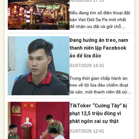
mưa lớn cục bộ [...]
Nếu đang tìm số điện thoại đặt
bàn Viet Deli Sa Pa mới nhất
để nhận ưu đãi và giữ chỗ
trước, thực khách có thể liên
Đang hưởng án treo, nam
hệ 0824 57 6666. Nhà hàng
nổi tiếng với đặc sản Tây Bắc,
thanh niên lập Facebook
Cá hồi cá tầm, buffet lẩu rau và
ảo để lừa đảo
không gian đậm chất phố núi.
31/07/2026 14:31
Viet [...]
Trong thời gian chấp hành án
treo về tội lừa đảo chiếm đoạt
tài sản, một thanh niên đã sử
dụng tài khoản Facebook ảo
TikToker “Cường Tày” bị
mang tên “Làm Lại Cuộc Đời”
để dụ người bán điện thoại đến
phạt 12,5 triệu đồng vì
địa điểm vắng rồi chiếm đoạt
phát ngôn sai sự thật
tài sản. Cơ quan Cảnh sát điều
31/07/2026 12:41
tra Công an tỉnh [...]