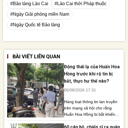
#Bảo tàng Lào Cai
#Lào Cai thời Pháp thuộc
#Ngày Giải phóng miền Nam
#Ngày Quốc tế Bảo tàng
BÀI VIẾT LIÊN QUAN
Động thái lạ của Huấn Hoa
Hồng trước khi rộ tin bị
bắt, thực hư thế nào?
06/08/2026 17:31
Hàng loạt thông tin lan truyền
trên mạng xã hội cho rằng
Huấn Hoa Hồng bị bắt khiến
dư luận xôn xao. Tuy nhiên,
60 cán bộ, chiến sĩ ra quân
đến nay chưa có xác nhận