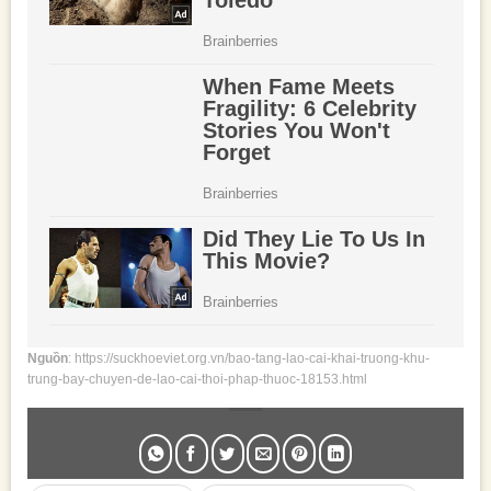
Nguồn
: https://suckhoeviet.org.vn/bao-tang-lao-cai-khai-truong-khu-
trung-bay-chuyen-de-lao-cai-thoi-phap-thuoc-18153.html