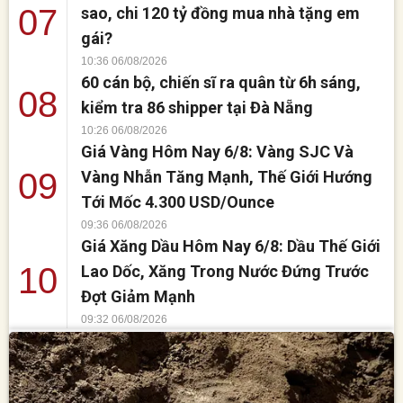
07
sao, chi 120 tỷ đồng mua nhà tặng em
gái?
10:36 06/08/2026
60 cán bộ, chiến sĩ ra quân từ 6h sáng,
08
kiểm tra 86 shipper tại Đà Nẵng
10:26 06/08/2026
Giá Vàng Hôm Nay 6/8: Vàng SJC Và
09
Vàng Nhẫn Tăng Mạnh, Thế Giới Hướng
Tới Mốc 4.300 USD/Ounce
09:36 06/08/2026
Giá Xăng Dầu Hôm Nay 6/8: Dầu Thế Giới
10
Lao Dốc, Xăng Trong Nước Đứng Trước
Đợt Giảm Mạnh
09:32 06/08/2026