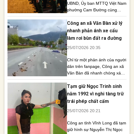
UBND, Ủy ban MTTQ Việt Nam
phường Cam Đường cùng
đông đảo cán bộ, đoàn viên,
Công an xã Văn Bàn xử lý
thanh niên và nhân dân đã
trang trọng tổ chức Lễ thắp
nhanh phản ánh xe cẩu
nến tri ân tại Nghĩa trang Liệt
làm rơi bùn đất ra đường
sĩ phường, tưởng nhớ và bày
25/07/2026 20:35
tỏ lòng biết ơn sâu sắc đối với
các [...]
Chỉ từ một phản ánh của người
dân trên fanpage, Công an xã
Văn Bàn đã nhanh chóng xác
minh, mời lái xe làm việc và
Tạm giữ Ngọc Trinh sinh
kiểm tra thực tế. Sau khi người
vi phạm tự giác khắc phục, dọn
năm 1992 vì nghi tàng trữ
sạch bùn đất trên mặt đường,
trái phép chất cấm
lực lượng chức năng quyết
25/07/2026 20:21
định không xử phạt [...]
Công an tỉnh Vĩnh Long đã tạm
giữ hình sự Nguyễn Thị Ngọc