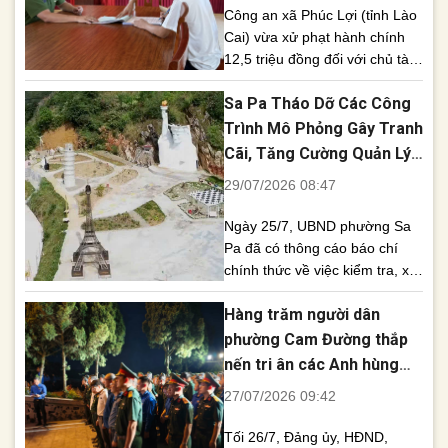
Công an xã Phúc Lợi (tỉnh Lào
Cai) vừa xử phạt hành chính
12,5 triệu đồng đối với chủ tài
khoản TikTok “Cường Tày” do
Sa Pa Tháo Dỡ Các Công
đăng tải phát ngôn sai sự thật,
ảnh hưởng đến uy tín của Mặt
Trình Mô Phỏng Gây Tranh
trận Tổ quốc Việt Nam trên
Cãi, Tăng Cường Quản Lý
không gian mạng. Công an xã
Trật Tự Xây Dựng
29/07/2026 08:47
Phúc Lợi (tỉnh Lào [...]
Ngày 25/7, UBND phường Sa
Pa đã có thông cáo báo chí
chính thức về việc kiểm tra, xử
lý thông tin phản ánh liên quan
Hàng trăm người dân
đến công trình điểm check-in
của Công ty TNHH ANSAPA tại
phường Cam Đường thắp
khu vực tổ dân phố Phan Si
nến tri ân các Anh hùng
Păng. Qua kiểm tra thực tế,
liệt sĩ
27/07/2026 09:42
các hạng mục mô phỏng [...]
Tối 26/7, Đảng ủy, HĐND,