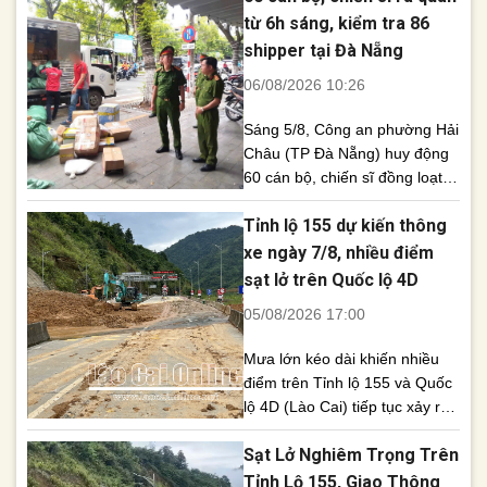
chính thức từ cơ quan chức
từ 6h sáng, kiểm tra 86
năng về những đồn đoán này.
shipper tại Đà Nẵng
Những giờ qua, mạng xã hội
06/08/2026 10:26
liên tục lan truyền thông tin cho
[...]
Sáng 5/8, Công an phường Hải
Châu (TP Đà Nẵng) huy động
60 cán bộ, chiến sĩ đồng loạt
kiểm tra, test nhanh ma túy đối
Tỉnh lộ 155 dự kiến thông
với 86 shipper và nhân viên
giao hàng. Qua kiểm tra, lực
xe ngày 7/8, nhiều điểm
lượng chức năng phát hiện 2
sạt lở trên Quốc lộ 4D
trường hợp nghi liên quan đến
05/08/2026 17:00
ma túy và tiếp tục [...]
Mưa lớn kéo dài khiến nhiều
điểm trên Tỉnh lộ 155 và Quốc
lộ 4D (Lào Cai) tiếp tục xảy ra
sạt lở, gây chia cắt giao thông
Sạt Lở Nghiêm Trọng Trên
và tiềm ẩn nguy cơ mất an
toàn. Lực lượng chức năng
Tỉnh Lộ 155, Giao Thông