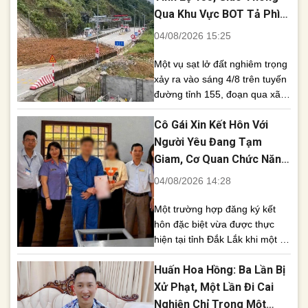
đang khẩn trương khắc phục,
Qua Khu Vực BOT Tả Phìn
dự kiến thông xe Tỉnh lộ 155
Tê Liệt
04/08/2026 15:25
trong sáng 7/8 [...]
Một vụ sạt lở đất nghiêm trọng
xảy ra vào sáng 4/8 trên tuyến
đường tỉnh 155, đoạn qua xã
Tả Phìn, tỉnh Lào Cai, đã khiến
Cô Gái Xin Kết Hôn Với
lượng lớn đất đá tràn xuống
mặt đường, làm ách tắc hoàn
Người Yêu Đang Tạm
toàn giao thông theo cả hai
Giam, Cơ Quan Chức Năng
hướng. Lực lượng chức năng
Đồng Ý Thực Hiện
04/08/2026 14:28
đang khẩn trương triển khai
[...]
Một trường hợp đăng ký kết
hôn đặc biệt vừa được thực
hiện tại tỉnh Đắk Lắk khi một cô
gái bày tỏ nguyện vọng được
Huấn Hoa Hồng: Ba Lần Bị
nên duyên với người yêu đang
bị tạm giam. Sau khi xem xét
Xử Phạt, Một Lần Đi Cai
đầy đủ các điều kiện theo quy
Nghiện Chỉ Trong Một