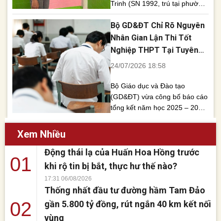
Trinh (SN 1992, trú tại phường
Bình Minh) để điều tra về hành
Bộ GD&ĐT Chỉ Rõ Nguyên
vi nghi tàng trữ trái phép chất
ma túy. Quá trình kiểm tra tại
Nhân Gian Lận Thi Tốt
nhà trọ, lực lượng chức năng
Nghiệp THPT Tại Tuyên
phát hiện một ống nhựa chứa
Quang, Quảng Trị
24/07/2026 18:58
chất nghi là [...]
Bộ Giáo dục và Đào tạo
(GD&ĐT) vừa công bố báo cáo
tổng kết năm học 2025 – 2026,
trong đó chỉ rõ nguyên nhân
dẫn đến các vụ vi phạm
Xem Nhiều
nghiêm trọng quy chế thi tại hai
Động thái lạ của Huấn Hoa Hồng trước
điểm thi ở Tuyên Quang và
01
Quảng Trị. Báo cáo cũng đề
khi rộ tin bị bắt, thực hư thế nào?
cập việc sắp xếp lại [...]
17:31 06/08/2026
Thống nhất đầu tư đường hầm Tam Đảo
02
gần 5.800 tỷ đồng, rút ngắn 40 km kết nối
vùng