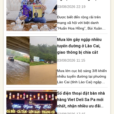
định của pháp luật, cơ quan
Năm
03/08/2026 22:19
chức năng đã [...]
Được biết đến rộng rãi trên
mạng xã hội với biệt danh
“Huấn Hoa Hồng”, Bùi Xuân
Huấn từng thu hút lượng lớn
Mưa lớn gây ngập nhiều
người theo dõi nhờ các buổi
livestream và những phát ngôn
tuyến đường ở Lào Cai,
gây chú ý. Tuy nhiên, phía sau
giao thông bị chia cắt
hình ảnh nổi tiếng trên không
03/08/2026 11:15
gian mạng là hàng loạt vi phạm
pháp [...]
Mưa lớn cục bộ sáng 3/8 khiến
nhiều tuyến đường tại phường
Lào Cai (tỉnh Lào Cai) ngập
sâu, nước chảy xiết làm giao
Số điện thoại đặt bàn nhà
thông bị gián đoạn. Lực lượng
chức năng đã hỗ trợ người dân
hàng Viet Deli Sa Pa mới
di chuyển tài sản và theo dõi
nhất, nhận nhiều ưu đãi
sát diễn biến mưa lũ. Sáng 3/8,
hấp dẫn
02/08/2026 17:15