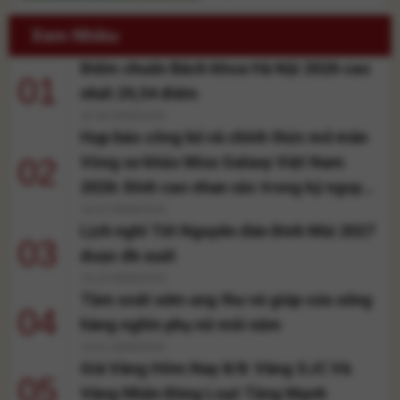
Bộ. Hoàn lưu bão được dự báo
gây mưa rất to tại Đông Bắc
Xem Nhiều
Bộ, nhiều nơi có lượng mưa
Điểm chuẩn Bách khoa Hà Nội 2026 cao
vượt 400mm, tiềm ẩn nguy cơ
01
lũ quét, sạt lở đất và ngập úng.
nhất 29,54 điểm
[...]
16:38 09/08/2026
Họp báo công bố và chính thức mở màn
02
Vòng sơ khảo Miss Galaxy Việt Nam
2026: Đỉnh cao nhan sắc trong kỷ nguyên
số
16:25 09/08/2026
Lịch nghỉ Tết Nguyên đán Đinh Mùi 2027
03
được đề xuất
19:19 08/08/2026
Tầm soát sớm ung thư vú giúp cứu sống
04
hàng nghìn phụ nữ mỗi năm
19:01 08/08/2026
Giá Vàng Hôm Nay 8/8: Vàng SJC Và
05
Vàng Nhẫn Đồng Loạt Tăng Mạnh