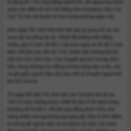
đi đáng kể. Các hoạt động ngoài trời, dã ngoại hay tham
quan các điểm du lịch nổi tiếng như Fansipan, bản Cát
Cát, Tả Van sẽ thuận lợi hơn trong những ngày này.
Đến ngày 5/5, hình thái thời tiết xấu lại quay trở lại với
mưa rào và dông rải rác. Nhiệt độ không biến động
nhiều, giữ ở mức 33 độ C vào ban ngày và 26 độ C ban
đêm. Độ ẩm cao, lên tới 71%, khiến bầu không khí trở
nên ẩm ướt, khó chịu. Các chuyên gia khí tượng cảnh
báo, trong những cơn dông có khả năng xảy ra lốc, sét
và gió giật, người dân cần hạn chế di chuyển ngoài trời
khi trời mưa to.
Từ ngày 6/5 đến 7/5, thời tiết Lào Cai khô ráo trở lại.
Trời có mây, không mưa, nhiệt độ duy trì ổn định trong
khoảng 26-33 độ C. Độ ẩm dao động dưới 25%, trời
nắng nhiều nhưng không quá gay gắt. Đây là thời điểm
lý tưởng để người dân và du khách tổ chức các hoạt