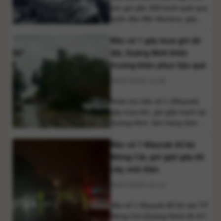
sức gió gần 300 km/h quét qua
quần đảo Bắc Mariana, gây
mưa lớn, sóng dữ và nguy cơ
Bão số 1 gây mưa gió dữ
lũ quét. Bão được dự báo tiếp
tục tiến về Đài Loan và đông
dội, Quảng Ninh khẩn
nam Trung Quốc. Siêu bão
trương khắc phục hậu quả
Bavi, một trong những cơn bão
05/07/2026 14:46
mạnh nhất trên thế [...]
Hoàn lưu bão số 1 (Maysak)
gây mưa lớn, gió giật mạnh tại
Quảng Ninh, làm hàng trăm
cây xanh gãy đổ, nhiều khu
Bão số 1 Maysak đổ bộ
vực ngập úng và mất điện. Các
địa phương đang khẩn trương
Móng Cái, gió giật gây đổ
khắc phục hậu quả, đảm bảo
cây, mất điện
an toàn cho người dân. Bão số
05/07/2026 02:12
1 (Maysak) tiếp tục gây ảnh
[...]
Bão số 1 Maysak đổ bộ vào TP
Móng Cái (Quảng Ninh) tối 4/7,