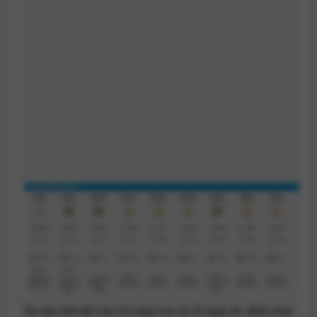
Dự báo thời tiết Lào Cai ngày mai và 10 ngày tới. (Ảnh chụp