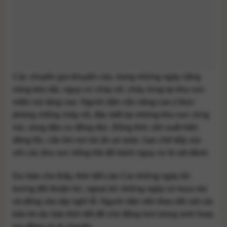
Các chuyên gia khuyến cáo, trong những ngày nắng
nóng kéo dài, nguy cơ cháy nổ, cháy rừng tại khu vực
miền núi tăng cao. Người dân cần nâng cao ý thức
phòng chống cháy nổ, đặc biệt tại những khu vực rừng
núi, vùng dân cư đông đúc. Đồng thời, khi xuất hiện
dông lốc, cần tìm nơi trú ẩn an toàn, hạn chế tiếp xúc
với các khu vực trống trải để tránh nguy cơ bị sét đánh.
Dự báo cho thấy, thời tiết Lào Cai những ngày tới
tương đối thuận lợi, ngoại trừ những ngày có mưa rào
và dông vào dịp nghỉ lễ. Người dân nên theo dõi sát các
bản tin dự báo thời tiết để chủ động hơn trong sinh hoạt,
lao động và di chuyển.