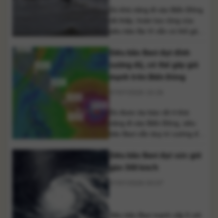
Dù khả năng đi vào Biển Đông
rất thấp, hoàn lưu rộng của
siêu bão Ba Vì vẫn có thể gây
gió mạnh cấp 6-7, sóng biển
Siêu bão Bavi đạt đỉnh
cao 3-5m trên nhiều vùng biển
từ ngày 9-11/7. Cơ quan khí
cường độ, có thể gây gió
tượng khuyến cáo tàu thuyền
mạnh trên Biển Đông
theo dõi sát diễn biến để đảm
07/07/2026 15:26
bảo an toàn. Theo [...]
Dù được dự báo rất ít khả
năng đi vào Biển Đông, siêu
bão Bavi vẫn duy trì cường độ
cực mạnh với hoàn lưu rộng,
Siêu bão Bavi đạt sức gió
có thể khiến nhiều khu vực trên
Biển Đông xuất hiện gió cấp 6-
gần 300 km/h
7, sóng cao 3-5m trong những
07/07/2026 03:07
ngày tới. Siêu bão Bavi đang
đạt cường độ cực [...]
Siêu bão Bavi mạnh cấp 5 với