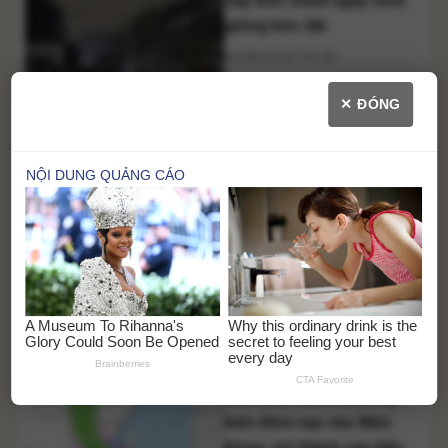
sắp đón chuỗi ngày mưa
trên địa bàn tỉnh đã xuất hiện
giông kéo dài
mưa dông từ rạng sáng và dự
01/08/2026 09:28
báo vùng [...]
Miền Bắc được dự báo bước
✕ ĐÓNG
vào đợt mưa giông kéo dài
trong những ngày đầu tháng 8,
nhiều nơi có khả năng xuất
Mưa Lớn Gây Thiệt Hại
hiện mưa lớn cục bộ. Hà Nội
cũng tiếp tục có mưa vào chiều
Hơn 8,6 Tỷ Đồng, Hơn 80
tối và cuối tuần, người dân cần
Nhà Dân Bị Ảnh Hưởng
đề phòng thời tiết cực đoan.
30/07/2026 10:21
Theo Trung tâm Dự [...]
Đợt mưa lớn kéo dài từ chiều
27 đến sáng 30/7 đã gây ngập
úng, sạt lở và thiệt hại nghiêm
trọng tại nhiều địa phương
Bão Noul hình thành, dự
trong tỉnh. Theo thống kê sơ
bộ, thiên tai đã ảnh hưởng đến
kiến đêm nay vào Biển
20 xã, phường, khiến hơn 80
Đông, trở thành cơn bão