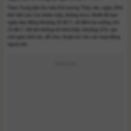
Theo Trung tâm Dự báo Khí tượng Thủy văn, ngày 29/4,
thời tiết Lào Cai nhiều mây, không mưa. Nhiệt độ ban
ngày dao động khoảng 29 độ C, về đêm hạ xuống còn
23 độ C. Độ ẩm không khí khá thấp, khoảng 22%, tạo
cảm giác khô ráo, dễ chịu, thuận lợi cho các hoạt động
ngoài trời.
Quảng Cáo