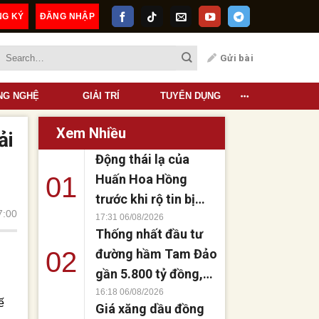
NG KÝ
ĐĂNG NHẬP
Quảng Cáo
Gửi bài
NG NGHỆ
GIẢI TRÍ
TUYỂN DỤNG
Xem Nhiều
ải
Động thái lạ của
01
Huấn Hoa Hồng
trước khi rộ tin bị
7:00
bắt, thực hư thế
17:31 06/08/2026
Thống nhất đầu tư
nào?
02
đường hầm Tam Đảo
gần 5.800 tỷ đồng,
rút ngắn 40 km kết
16:18 06/08/2026
ế
Giá xăng dầu đồng
nối vùng