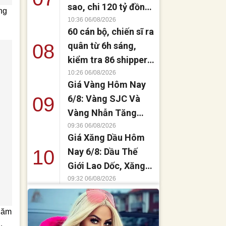
sao, chi 120 tỷ đồng
ng
mua nhà tặng em
10:36 06/08/2026
60 cán bộ, chiến sĩ ra
gái?
08
quân từ 6h sáng,
kiểm tra 86 shipper
tại Đà Nẵng
10:26 06/08/2026
Giá Vàng Hôm Nay
09
6/8: Vàng SJC Và
Vàng Nhẫn Tăng
Mạnh, Thế Giới
09:36 06/08/2026
Giá Xăng Dầu Hôm
Hướng Tới Mốc
10
Nay 6/8: Dầu Thế
4.300 USD/Ounce
Giới Lao Dốc, Xăng
Trong Nước Đứng
09:32 06/08/2026
Trước Đợt Giảm
Mạnh
 năm
…