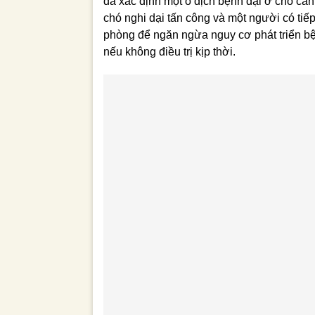
đã xác định một ổ dịch bệnh dại ở chó cản
chó nghi dại tấn công và một người có tiế
phòng để ngăn ngừa nguy cơ phát triển bện
nếu không điều trị kịp thời.