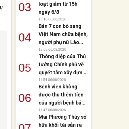
03
loạt giảm từ 15h
dự
ngày 6/8
16:10 06/08/2026
Bán 7 con bò sang
04
Việt Nam chữa bệnh,
người phụ nữ Lào
đứng dậy sau 8
12:09 06/08/2026
Thông điệp của Thủ
tháng liệt giường
05
tướng Chính phủ về
quyết tâm xây dựng
không gian mạng an
11:54 06/08/2026
Bệnh viện không
toàn, tin cậy và nhân
06
được thu thêm tiền
văn
của người bệnh bảo
hiểm y tế nếu không
11:47 06/08/2026
Mai Phương Thúy sở
đăng ký khám theo
07
hữu khối tài sản ra
yêu cầu