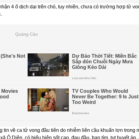
ận 4 ổ dịch dại trên chó, tuy nhiên, chưa có trường hợp tử vo
.
Quảng Cáo
 tin về ca tử vong đầu tiên do nhiễm liên cầu khuẩn lợn trong
i xã Ô Diên, có biểu hiện sốt cao, đau đầu, ban tím, tụt huyết áp