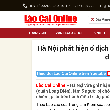
Skip
LIÊN HỆ QUẢNG CÁO HOTLINE : 0346.000.000 TELE :
to
content
Giá Vàn
TRANG CHỦ
VĂN HOÁ XÃ HỘI
KINH TẾ
Hà Nội phát hiện ổ dịch 
đ
Theo dõi Lào Cai Online trên Youtube
Lào Cai Online
– Hà Nội vừa ghi nhận
(quận Long Biên), làm 5 người bị chó
nhiễm, phải tiến hành điều trị dự ph
Theo báo cáo của Trung tâm Kiểm soát bệnh