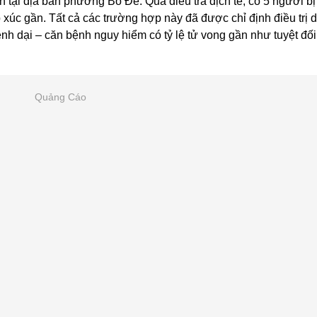
h tại địa bàn phường Bồ Đề. Qua điều tra dịch tễ, có 5 người bị
p xúc gần. Tất cả các trường hợp này đã được chỉ định điều trị 
h dại – căn bệnh nguy hiểm có tỷ lệ tử vong gần như tuyệt đối
Quảng Cáo