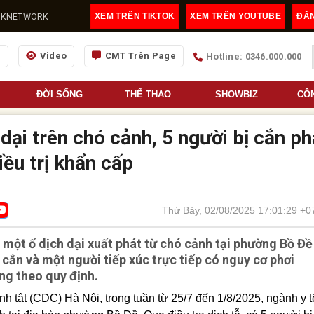
@LDKNETWORK
XEM TRÊN TIKTOK
XEM TRÊN YOUTUBE
ĐĂ
g
Video
CMT Trên Page
Hotline: 0346.000.000
ĐỜI SỐNG
THỂ THAO
SHOWBIZ
CÔ
dại trên chó cảnh, 5 người bị cắn ph
iều trị khẩn cấp
Thứ Bảy, 02/08/2025 17:01:29 +0
 một ổ dịch dại xuất phát từ chó cảnh tại phường Bồ Đề
 cắn và một người tiếp xúc trực tiếp có nguy cơ phơi
òng theo quy định.
 tật (CDC) Hà Nội, trong tuần từ 25/7 đến 1/8/2025, ngành y t