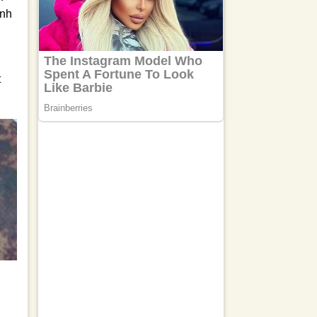
ệnh
t