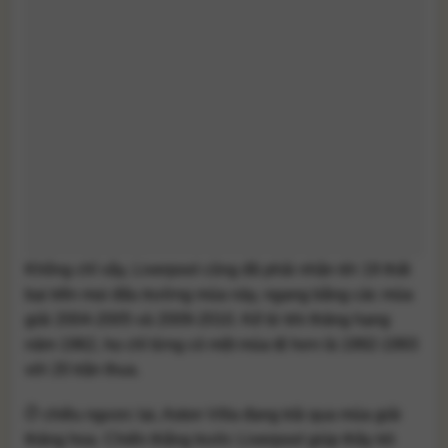
Không chỉ vậy, Liverpool cũng đã phải nhận tới 19 thất
bại trên mọi đấu trường mùa này, ngang bằng các mùa
giải 2004-2005 và 2009-2010. Kể từ khi thăng hạng
năm 1962, họ chỉ từng có một mùa tệ hơn là 1992-1993
với 20 trận thua.
Ở chiều ngược lại, Aston Villa đang trải qua mùa giải
thăng hoa. Chiến thắng trước Liverpool giúp thầy trò