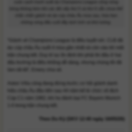
cuộc cạnh tranh suất dự Champions League cũng nóng
bỏng không kém khi các đội xếp thứ 5 và thứ 6 vẫn chưa thể
chắc chắn giành vé dự cúp châu Âu mùa sau, hứa hẹn
những vòng đấu cuối đầy kịch tính và khó lường.
“Giành vé Champions League là điều tuyệt vời. CLB đã
dự cúp châu Âu suốt 4 mùa gần nhất và còn vào tới một
trận chung kết. Duy trì sự ổn định khi phải thi đấu ở hai
đấu trường là điều không dễ dàng, nhưng chúng tôi đã
làm rất tốt”, Emery chia sẻ.
Aston Villa cũng đang đứng trước cơ hội giành danh
hiệu châu Âu đầu tiên sau 44 năm kể từ chức vô địch
Cúp C1 năm 1982, khi họ đánh bại
FC Bayern Munich
1-0 trong trận chung kết.
Theo Du Kỷ (SKV 12:40 ngày 16/05/26)