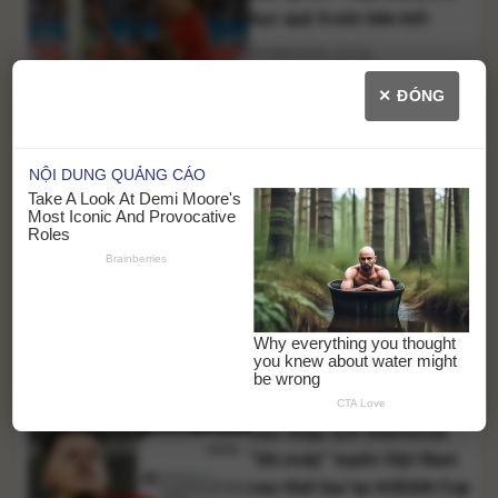
học quý trước bán kết
07/08/2026 22:51
✕ ĐÓNG
Dù đánh bại Campuchia 3-1 để
khép lại vòng bảng AFF Cup
2026 với ngôi đầu, ĐT Việt
Nam vẫn để lọt lưới lần đầu
Indonesia bị Singapore
tiên tại giải, qua đó nhận bài
học đáng giá trước vòng bán
loại khỏi AFF Cup 2026,
kết. ĐT Việt Nam kết thúc vòng
CĐV Đông Nam Á bất ngờ
bảng AFF Cup 2026 bằng
07/08/2026 22:47
chiến thắng 3-1 trước
Campuchia, [...]
Indonesia chính thức dừng
bước tại AFF Cup 2026 sau
trận hòa 1-1 trước Singapore ở
lượt đấu quyết định bảng A.
Sao nhập tịch Indonesia
Kết quả khiến người hâm mộ
Đông Nam Á bất ngờ và tạo
“đá xoáy” tuyển Việt Nam
nên nhiều ý kiến trái chiều trên
sau thất bại tại ASEAN Cup