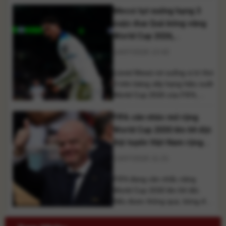
Messi tụt xuống hạng 3
gặp Tây Ban Nha. Argentina
đã giành quyền vào chung kết
cuộc đua Quả bóng vàng
World Cup 2026 sau màn
World Cup 2026,
ngược dòng đầy cảm xúc trước
Bellingham bất ngờ vượt
14/07/2026 13:42
tuyển Anh với tỷ số 2-1 ở trận
mặt
bán [...]
Lionel Messi rơi xuống vị trí thứ
3 trên bảng xếp hạng hiệu suất
World Cup 2026 của FIFA,
trong khi Jude Bellingham vượt
FIFA cân nhắc mở rộng
lên sau màn trình diễn ấn
tượng. Lionel Messi đã không
World Cup 2030 lên 64 đội:
còn giữ vị trí thứ hai trong cuộc
Đội tuyển Việt Nam rộng
đua giành danh hiệu Quả bóng
cửa hiện thực hóa giấc mơ
13/07/2026 11:21
vàng World Cup 2026 khi bảng
World Cup
[...]
FIFA đang cân nhắc nâng
World Cup 2030 lên 64 đội.
Nếu được thông qua, bóng đá
Việt Nam sẽ có thêm cơ hội
cạnh tranh tấm vé dự ngày hội