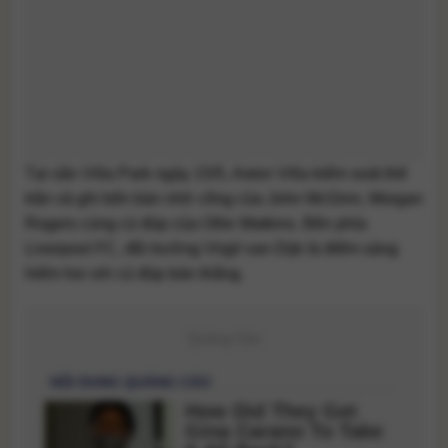
Tại sân Villa Park ngày 15/5, Aston Villa kiểm soát thế
trận và ghi bốn bàn nhờ công của John McGinn, Morgan
Rogers cùng cú đúp của Ollie Watkins. Bên phía
Liverpool FC
, đội trưởng
Virgil van Dijk
là điểm sáng
hiếm hoi với cú đúp bàn thắng.
Quảng Cáo