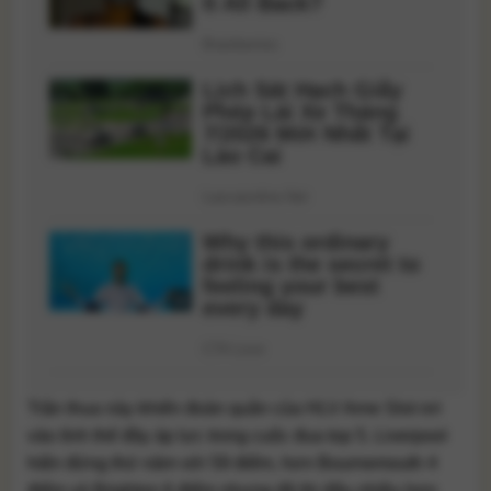
Trận thua này khiến đoàn quân của HLV
Arne Slot
rơi
vào tình thế đầy áp lực trong cuộc đua top 5. Liverpool
hiện đứng thứ năm với 59 điểm, hơn Bournemouth 4
điểm và Brighton 6 điểm nhưng đã thi đấu nhiều hơn