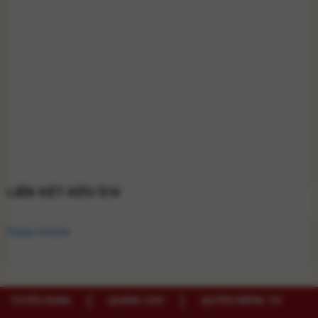
LIÊN KẾT HỮU ÍCH
Sapa review
TUYỂN DỤNG
QUẢNG CÁO
QUYỀN RIÊNG TƯ