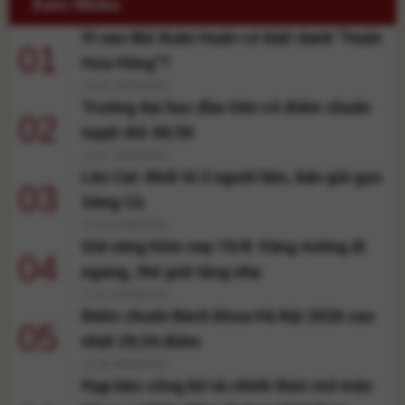
Xem Nhiều
bóng đá lớn nhất hành tinh.
Vì sao Bùi Xuân Huấn có biệt danh “Huấn
Liên đoàn Bóng đá thế giới
01
(FIFA) đang xem xét phương
Hoa Hồng”?
án mở rộng vòng chung kết
13:01 10/08/2026
World [...]
Trường đại học đầu tiên có điểm chuẩn
02
tuyệt đối 30/30
12:31 10/08/2026
Lào Cai: Khởi tố 2 người làm, bán giả gạo
03
Séng Cù
11:48 10/08/2026
Giá vàng hôm nay 10/8: Vàng miếng đi
04
ngang, thế giới tăng nhẹ
11:42 10/08/2026
Điểm chuẩn Bách khoa Hà Nội 2026 cao
05
nhất 29,54 điểm
16:38 09/08/2026
Họp báo công bố và chính thức mở màn