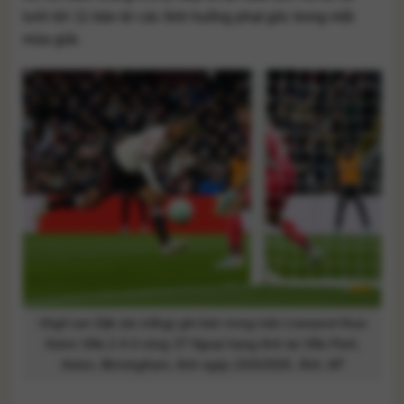
lưới tới 11 bàn từ các tình huống phạt góc trong một
mùa giải.
Virgil van Dijk (áo trắng) ghi bàn trong trận Liverpool thua
Aston Villa 2-4 ở vòng 37 Ngoại hạng Anh tại Villa Park,
Aston, Birmingham, Anh ngày 15/5/2026. Ảnh: AP