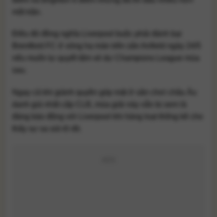
một trận.
Điều đó đồng nghĩa Liverpool buộc phải đánh bại
Brentford FC
ở vòng hạ màn trên sân Anfield ngày 24/5
nếu muốn tự quyết tấm vé dự Champions League mùa
sau.
Ngay cả khi giành quyền góp mặt ở sân chơi châu Âu
danh giá nhất cấp CLB, mùa giải này vẫn bị xem là
đáng báo động với Liverpool khi hàng loạt thống kê cho
thấy sự sa sút rõ rệt.
ADS