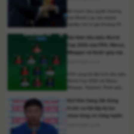
nhà khi [...]
Kế hoạch đưa quyền thương
mại World Cup vào doanh
nghiệp mới trị giá khoảng 20 tỷ
USD để bán cổ phần của FIFA
Đội hình tiêu biểu World
đang vấp phải làn sóng phản
đối từ UEFA, nhiều CLB và giới
Cup 2026 của FIFA: Messi,
chuyên gia vì lo ngại ảnh
Mbappe và Rodri góp mặt,
hưởng đến tương lai bóng đá
vắng Unai Simon
23/07/2026 11:11
thế giới. Liên đoàn Bóng đá [...]
FIFA công bố đội hình tiêu biểu
World Cup 2026 với Messi,
Mbappe, Haaland, Rodri góp
mặt. Unai Simon bất ngờ vắng
HLV Kim Sang Sik đứng
mặt dù giành Găng tay vàng.
Liên đoàn Bóng đá thế giới
trước cơ hội lập kỷ lục
(FIFA) đã chính thức công bố
chưa từng có cùng tuyển
đội hình tiêu biểu World Cup
Việt Nam
23/07/2026 11:04
2026 sau cuộc bình chọn của
người hâm mộ. [...]