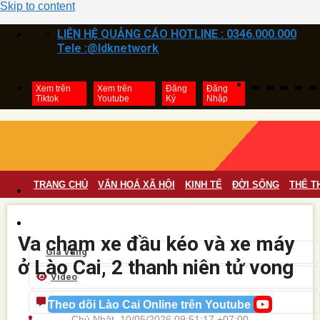
Skip to content
LIÊN HỆ QUẢNG CÁO HOTLINE : 0346.000.000
Tele :@ldknetwork
Xem trên
Xem trên
Đăng
Đăng
Tiktok
Youtube
Ký
Nhập
TRANG CHỦ
VĂN HOÁ XÃ HỘI
KINH TẾ
ĐỜI SỐNG
THỂ T
Va chạm xe đầu kéo và xe máy
Giá Vàng
ở Lào Cai, 2 thanh niên tử vong
Video
CMT Trên Page
Theo dõi Lào Cai Online trên Youtube
Chủ Nhật, 10/05/2026 09:51:17 +07:00