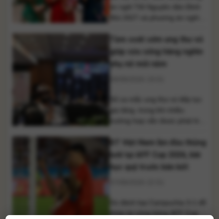
án nghỉ Tết Nguyên đán Đinh
Mùi 2027 và phương án nghỉ
Quốc khánh 4 ngày liên tục,
Tầm soát sớm ung thư vú
đồng thời lấy ý kiến các cơ
quan liên quan. Bộ Nội vụ vừa
giúp cứu sống hàng nghìn
xây dựng phương án nghỉ Tết
phụ nữ mỗi năm
Nguyên đán Đinh Mùi và nghỉ
08/08/2026 19:01
lễ Quốc khánh năm [...]
Số ca mắc ung thư vú tiếp tục
gia tăng, trong khi nhiều
trường hợp vẫn được phát hiện
ở giai đoạn muộn. Bộ Y tế đặt
ĐT Việt Nam lần đầu thủng
mục tiêu mở rộng tầm soát,
khám sàng lọc phát hiện sớm
lưới tại AFF Cup 2026, bài
ung thư vú, hướng tới mục tiêu
học quý trước bán kết
giảm trung bình 2,5% tỷ lệ tử
07/08/2026 22:51
vong do [...]
Dù đánh bại Campuchia 3-1 để
khép lại vòng bảng AFF Cup