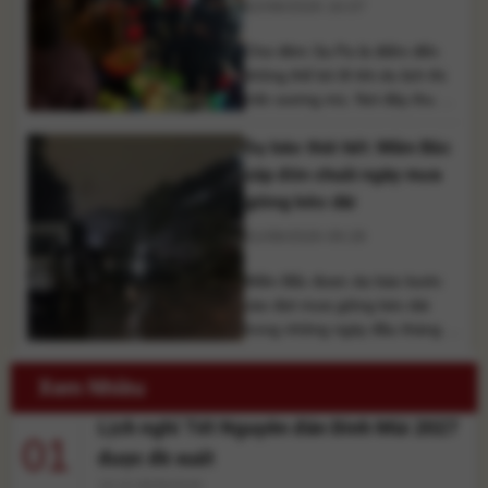
02/08/2026 16:07
[...]
Chợ đêm Sa Pa là điểm đến
không thể bỏ lỡ khi du lịch thị
trấn sương mù. Nơi đây thu hút
du khách bởi không gian văn
Dự báo thời tiết: Miền Bắc
hóa đậm bản sắc Tây Bắc,
những gian hàng thủ công tinh
sắp đón chuỗi ngày mưa
xảo cùng thiên đường ẩm thực
giông kéo dài
hấp dẫn mỗi dịp cuối tuần. Khi
01/08/2026 09:28
màn đêm [...]
Miền Bắc được dự báo bước
vào đợt mưa giông kéo dài
trong những ngày đầu tháng 8,
nhiều nơi có khả năng xuất
hiện mưa lớn cục bộ. Hà Nội
Xem Nhiều
cũng tiếp tục có mưa vào chiều
Lịch nghỉ Tết Nguyên đán Đinh Mùi 2027
tối và cuối tuần, người dân cần
01
đề phòng thời tiết cực đoan.
được đề xuất
Theo Trung tâm Dự [...]
19:19 08/08/2026