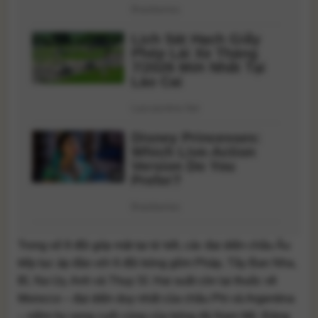
Trong số 8 đội góp mặt tại tứ kết, các đại diện châu Âu
tiếp tục áp đảo với 6 đội bóng gồm Pháp, Tây Ban Nha,
Bỉ, Na Uy, Anh và Thụy Sĩ. Hai suất còn lại thuộc về
Morocco – đại diện duy nhất của châu Phi và Argentina
– niềm hy vọng cuối cùng của bóng đá Nam Mỹ. Đáng