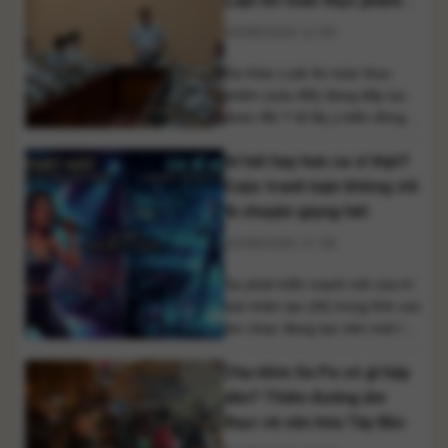
Luật An toàn thực phẩm
trước Indonesia. Chiến thắng
sửa đổi
03/08/2026 12:50
3-0 của đội tuyển Việt Nam
trước Indonesia tại [...]
Dự thảo Luật An toàn thực
phẩm (sửa đổi) đang tiếp tục
được Bộ Y tế lấy ý kiến đóng
góp và hoàn thiện với nhiều
AI hát hay hơn ca sĩ thật?
chính sách nhằm đổi mới
phương thức quản lý, tăng
Cuộc tranh luận không chỉ
cường hậu kiểm, ứng dụng
là chuyện giọng hát
chuyển đổi số, kiểm soát nguy
02/08/2026 17:38
cơ theo toàn bộ chuỗi cung
ứng và [...]
Sự phát triển mạnh mẽ của trí
tuệ nhân tạo (AI) trong lĩnh vực
âm nhạc đang tạo nên một làn
sóng tranh luận sôi nổi trên
Chợ đêm Sa Pa có gì hấp
mạng xã hội. Nhiều ý kiến cho
rằng AI có thể hát “hay hơn” ca
dẫn? Thiên đường ẩm
sĩ thật nhờ chất giọng hoàn
thực và văn hóa Tây Bắc
hảo, trong khi không ít nghệ sĩ