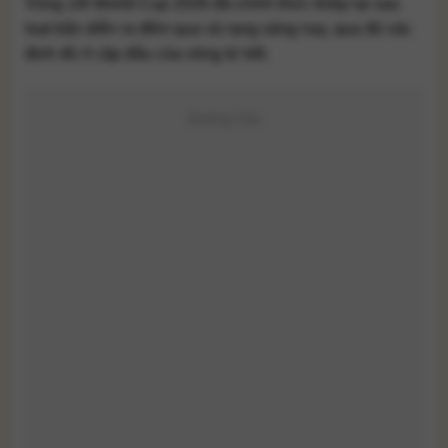
Vòng 1/8 World Cup 2026 đã chính thức khép lại sau
loạt trận diễn ra đêm qua và rạng sáng nay, qua đó xác
định đủ 4 cặp đấu của vòng tứ kết.
Quảng Cáo