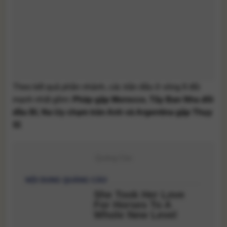
Theo kết quả phân nhánh, các trận đấu ở vòng 8 đội
mạnh nhất gồm:
Pháp gặp Morocco, Tây Ban Nha đối
đầu Bỉ, Na Uy chạm trán Anh và Argentina gặp Thụy
Sĩ
.
Quảng Cáo