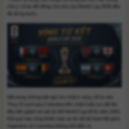
chú ý, cả ba đội đồng chủ nhà của World Cup 2026 đều
đã dừng bước.
Một trong những bất ngờ lớn nhất ở vòng 1/8 là việc
Thụy Sĩ vượt qua Colombia trên chấm luân lưu để lần
đầu tiên giành vé vào tứ kết World Cup kể từ năm 1954.
Kết quả này cũng khiến màn so tài nội bộ Nam Mỹ giữa
Argentina và Colombia không thể diễn ra.