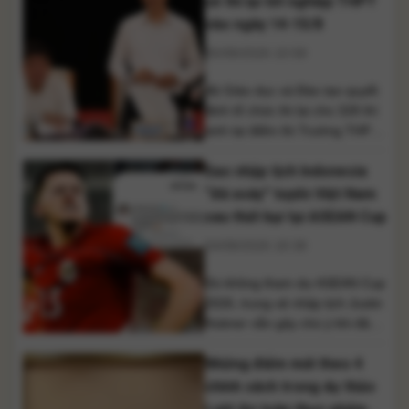
sẽ thi lại tốt nghiệp THPT
Bên cạnh sự nghiệp giải trí,
vào ngày 14-15/8
người đẹp còn nổi tiếng với các
05/08/2026 10:58
khoản đầu tư vào [...]
Bộ Giáo dục và Đào tạo quyết
định tổ chức thi lại cho 328 thí
sinh tại điểm thi Trường THPT
Chuyên Tuyên Quang vào
Sao nhập tịch Indonesia
ngày 14-15/8 nhằm bảo đảm
công bằng. Kết quả kỳ thi trước
“đá xoáy” tuyển Việt Nam
sẽ bị hủy và không được sử
sau thất bại tại ASEAN Cup
dụng để xét tốt nghiệp hay
04/08/2026 18:38
tuyển sinh đại học. Bộ [...]
Dù không tham dự ASEAN Cup
2026, trung vệ nhập tịch Justin
Hubner vẫn gây chú ý khi đăng
tải những dòng trạng thái được
Những điểm mới theo 4
cho là “đá xoáy” tuyển Việt
Nam sau chiến thắng 3-0 của
chính sách trong dự thảo
thầy trò HLV Kim Sang-sik