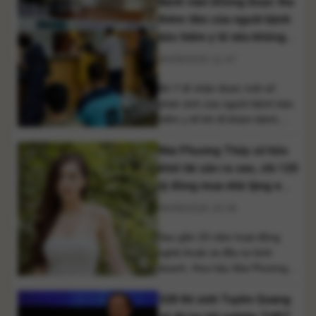
Bệnh viện không được thu
Ủy viên Bộ Chính trị, Thủ
tướng Chính phủ, Trưởng Ban
thêm tiền của người bệnh
Chỉ đạo An ninh mạng quốc gia
bảo hiểm y tế nếu không
đã chủ trì Lễ Mít tinh kỷ niệm
đăng ký khám theo yêu
06/08/2026 11:47
Ngày An ninh mạng [...]
cầu
Bộ Y tế nhận được một số
phản ánh của người bệnh bảo
hiểm y tế khi đi khám bệnh,
chữa bệnh bảo hiểm y tế đúng
Mai Phương Thúy sở hữu
trình tự, thủ tục quy định,
không đăng ký khám bệnh,
khối tài sản ra sao, chi 120
chữa bệnh theo yêu cầu nhưng
tỷ đồng mua nhà tặng em
vẫn phải nộp thêm các chi phí
gái?
06/08/2026 10:36
khám bệnh, chữa bệnh [...]
Sau gần 20 năm hoạt động
nghệ thuật và đầu tư kinh
doanh, Hoa hậu Mai Phương
Thúy gây chú ý khi được cho là
328 thí sinh Tuyên Quang
chi khoảng 120 tỷ đồng mua
một căn sky villa tặng em gái.