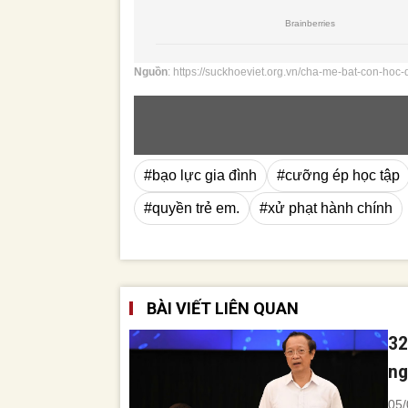
Nguồn
: https://suckhoeviet.org.vn/cha-me-bat-con-hoc-
#bạo lực gia đình
#cưỡng ép học tập
#quyền trẻ em.
#xử phạt hành chính
BÀI VIẾT LIÊN QUAN
32
ng
05/