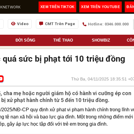
@LDKNETWORK
XEM TRÊN TIKTOK
XEM TRÊN YOUTUBE
ĐĂ
g
Video
CMT Trên Page
Hotline: 0346.000.000
ĐỜI SỐNG
THỂ THAO
SHOWBIZ
CÔ
quá sức bị phạt tới 10 triệu đồng
Thứ Ba, 04/11/2025 18:35:51 +0
, cha mẹ hoặc người giám hộ có hành vi cưỡng ép con
 bị xử phạt hành chính từ 5 đến 10 triệu đồng.
/2025/NĐ-CP quy định xử phạt vi phạm hành chính trong lĩnh 
hống tệ nạn xã hội và bạo lực gia đình. Một trong những điểm mới
p, gây áp lực học tập đối với trẻ em trong gia đình.