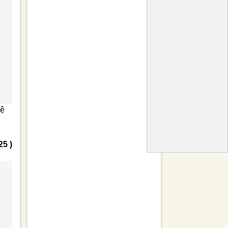
vệ
25 )