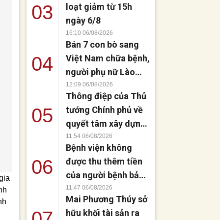
03
loạt giảm từ 15h
ngày 6/8
16:10 06/08/2026
Bán 7 con bò sang
04
Việt Nam chữa bệnh,
người phụ nữ Lào
đứng dậy sau 8
12:09 06/08/2026
Thông điệp của Thủ
tháng liệt giường
05
tướng Chính phủ về
quyết tâm xây dựng
không gian mạng an
11:54 06/08/2026
Bệnh viện không
toàn, tin cậy và nhân
06
được thu thêm tiền
văn
của người bệnh bảo
gia
hiểm y tế nếu không
11:47 06/08/2026
nh
Mai Phương Thúy sở
đăng ký khám theo
nh
07
hữu khối tài sản ra
yêu cầu