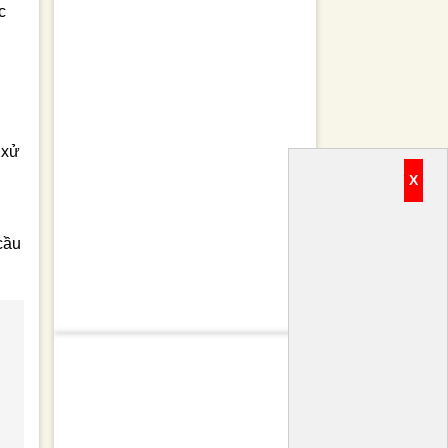
c
 xử
X
cầu