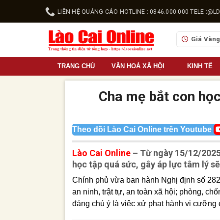
Skip
LIÊN HỆ QUẢNG CÁO HOTLINE : 0346.000.000 TELE :
to
content
Giá Vàn
TRANG CHỦ
VĂN HOÁ XÃ HỘI
KINH TẾ
Cha mẹ bắt con học 
Theo dõi Lào Cai Online trên Youtube
Lào Cai Online
– Từ ngày 15/12/2025
học tập quá sức, gây áp lực tâm lý sẽ
Chính phủ vừa ban hành Nghị định số 282
an ninh, trật tự, an toàn xã hội; phòng, c
đáng chú ý là việc xử phạt hành vi cưỡng é