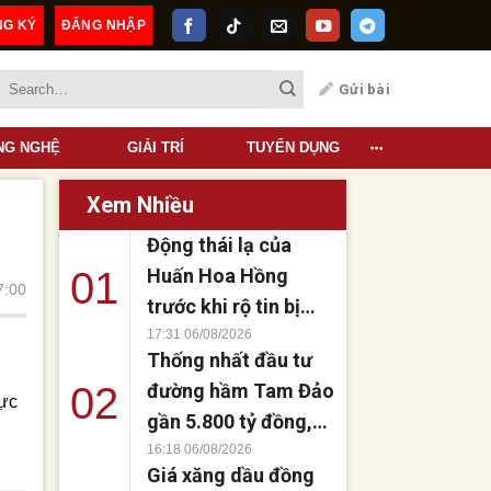
NG KÝ
ĐĂNG NHẬP
Quảng Cáo
Gửi bài
NG NGHỆ
GIẢI TRÍ
TUYỂN DỤNG
Xem Nhiều
Động thái lạ của
01
Huấn Hoa Hồng
7:00
trước khi rộ tin bị
bắt, thực hư thế
17:31 06/08/2026
Thống nhất đầu tư
nào?
02
đường hầm Tam Đảo
vực
gần 5.800 tỷ đồng,
rút ngắn 40 km kết
16:18 06/08/2026
Giá xăng dầu đồng
nối vùng