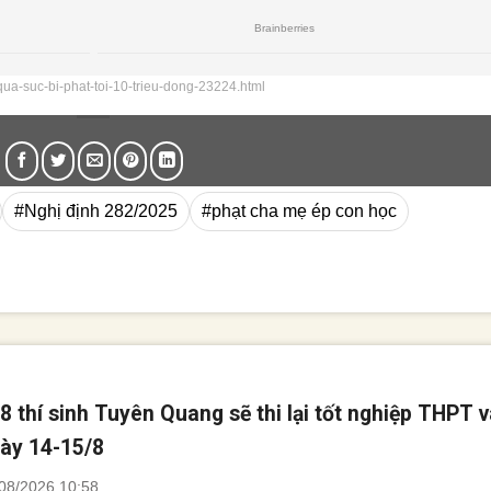
qua-suc-bi-phat-toi-10-trieu-dong-23224.html
#Nghị định 282/2025
#phạt cha mẹ ép con học
8 thí sinh Tuyên Quang sẽ thi lại tốt nghiệp THPT 
ày 14-15/8
08/2026 10:58