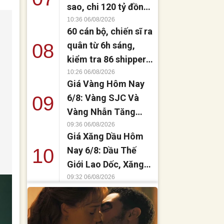
sao, chi 120 tỷ đồng
mua nhà tặng em
10:36 06/08/2026
60 cán bộ, chiến sĩ ra
gái?
08
quân từ 6h sáng,
kiểm tra 86 shipper
tại Đà Nẵng
10:26 06/08/2026
Giá Vàng Hôm Nay
09
6/8: Vàng SJC Và
Vàng Nhẫn Tăng
Mạnh, Thế Giới
09:36 06/08/2026
Giá Xăng Dầu Hôm
Hướng Tới Mốc
10
Nay 6/8: Dầu Thế
4.300 USD/Ounce
Giới Lao Dốc, Xăng
Trong Nước Đứng
09:32 06/08/2026
Trước Đợt Giảm
Mạnh