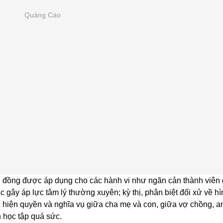
Quảng Cáo
ệu đồng được áp dụng cho các hành vi như ngăn cản thành viên 
c gây áp lực tâm lý thường xuyên; kỳ thị, phân biệt đối xử về hì
hực hiện quyền và nghĩa vụ giữa cha mẹ và con, giữa vợ chồng, a
 học tập quá sức.