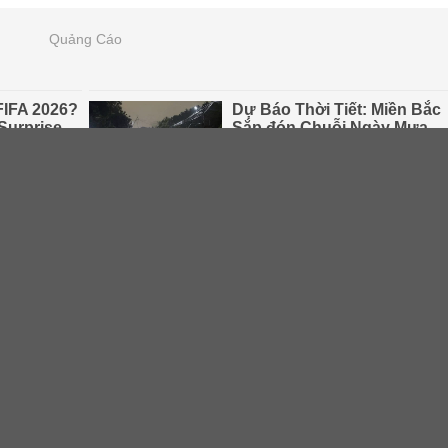
Quảng Cáo
màu trắng, thiết kế trơn, không đính đá hay vật liệu trang trí. G
là hơn 2,3 tỷ đồng.
5 màu trắng, nổi bật với các viên đá màu trắng được đính ở phần
 này là hơn 1,7 tỷ đồng.