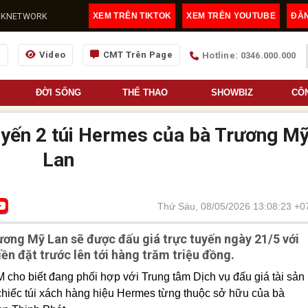
@LDKNETWORK
XEM TRÊN TIKTOK
XEM TRÊN YOUTUBE
ĐĂ
g
Video
CMT Trên Page
Hotline: 0346.000.000
ĐỜI SỐNG
THỂ THAO
SHOWBIZ
CÔ
 tuyến 2 túi Hermes của bà Trương M
Lan
Thứ Sáu, 08/05/2026 13:08:23 +0
ương Mỹ Lan sẽ được đấu giá trực tuyến ngày 21/5 với
iền đặt trước lên tới hàng trăm triệu đồng.
cho biết đang phối hợp với Trung tâm Dịch vụ đấu giá tài sản
chiếc túi xách hàng hiệu Hermes từng thuộc sở hữu của bà