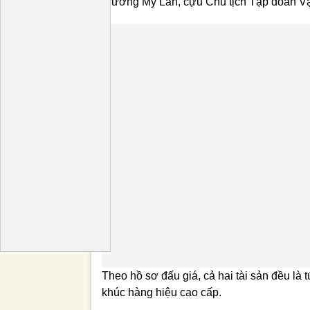
Trương Mỹ Lan, cựu Chủ tịch Tập đoàn Vạ
Theo hồ sơ đấu giá, cả hai tài sản đều là 
khúc hàng hiệu cao cấp.