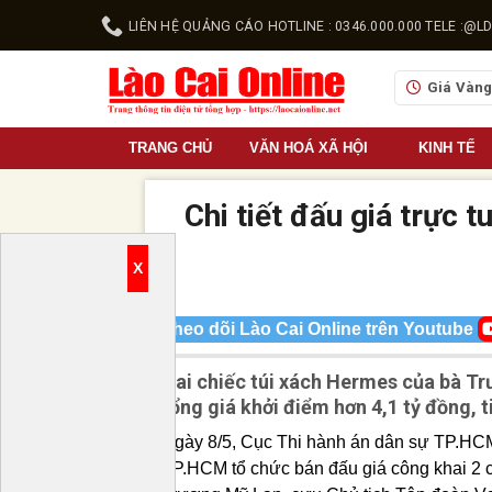
Skip
LIÊN HỆ QUẢNG CÁO HOTLINE : 0346.000.000 TELE :
to
content
Giá Vàn
TRANG CHỦ
VĂN HOÁ XÃ HỘI
KINH TẾ
Chi tiết đấu giá trực
X
Theo dõi Lào Cai Online trên Youtube
Hai chiếc túi xách Hermes của bà Tr
tổng giá khởi điểm hơn 4,1 tỷ đồng, t
Ngày 8/5, Cục Thi hành án dân sự TP.HCM 
TP.HCM tổ chức bán đấu giá công khai 2 