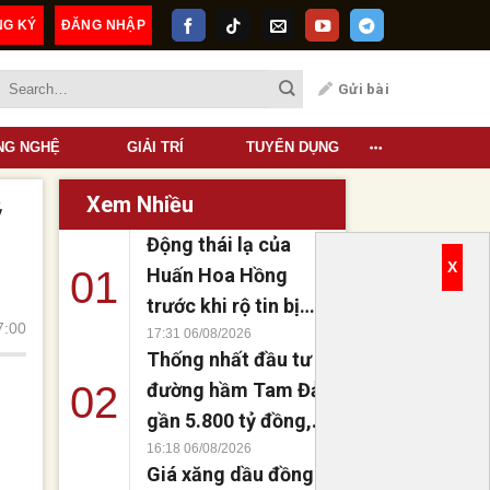
NG KÝ
ĐĂNG NHẬP
Quảng Cáo
Gửi bài
NG NGHỆ
GIẢI TRÍ
TUYỂN DỤNG
Xem Nhiều
ỹ
Động thái lạ của
X
01
Huấn Hoa Hồng
trước khi rộ tin bị
7:00
bắt, thực hư thế
17:31 06/08/2026
Thống nhất đầu tư
nào?
02
đường hầm Tam Đảo
gần 5.800 tỷ đồng,
rút ngắn 40 km kết
16:18 06/08/2026
Giá xăng dầu đồng
nối vùng