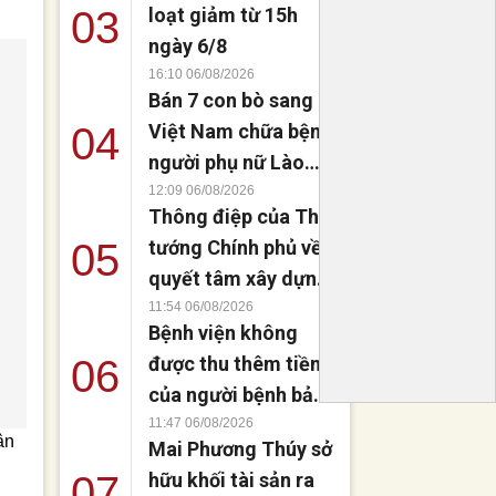
03
loạt giảm từ 15h
ngày 6/8
16:10 06/08/2026
Bán 7 con bò sang
04
Việt Nam chữa bệnh,
người phụ nữ Lào
đứng dậy sau 8
12:09 06/08/2026
Thông điệp của Thủ
tháng liệt giường
05
tướng Chính phủ về
quyết tâm xây dựng
không gian mạng an
11:54 06/08/2026
Bệnh viện không
toàn, tin cậy và nhân
06
được thu thêm tiền
văn
của người bệnh bảo
hiểm y tế nếu không
11:47 06/08/2026
ân
Mai Phương Thúy sở
đăng ký khám theo
07
hữu khối tài sản ra
yêu cầu