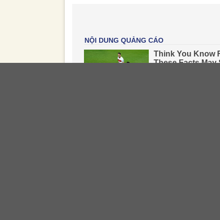
Tài sản thứ nhất là túi xách Hermes size 30 
khởi điểm của chiếc túi này được xác định 
Tài sản thứ hai là túi xách Hermes size 2
khóa và viền túi. Giá khởi điểm của tài sản