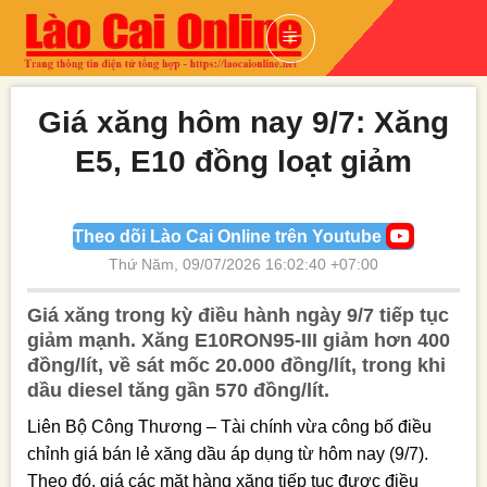
Skip
to
content
Giá xăng hôm nay 9/7: Xăng E5,
E10 đồng loạt giảm
Theo dõi Lào Cai Online trên Youtube
Thứ Năm, 09/07/2026 16:02:40 +07:00
Giá xăng trong kỳ điều hành ngày 9/7 tiếp tục
giảm mạnh. Xăng E10RON95-III giảm hơn 400
đồng/lít, về sát mốc 20.000 đồng/lít, trong khi
dầu diesel tăng gần 570 đồng/lít.
Liên Bộ Công Thương – Tài chính vừa công bố điều
chỉnh giá bán lẻ xăng dầu áp dụng từ hôm nay (9/7).
Theo đó, giá các mặt hàng xăng tiếp tục được điều