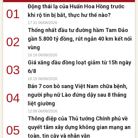
Động thái lạ của Huấn Hoa Hồng trước
Ngày 2/2, Công an tỉnh Tuyên
01
Quang cho biết, Phòng Cảnh
khi rộ tin bị bắt, thực hư thế nào?
sát hình sự của đơn vị vừa
17:31 06/08/2026
phát [...]
Thống nhất đầu tư đường hầm Tam Đảo
02
gần 5.800 tỷ đồng, rút ngắn 40 km kết nối
vùng
16:18 06/08/2026
Giá xăng dầu đồng loạt giảm từ 15h ngày
03
6/8
16:10 06/08/2026
Bán 7 con bò sang Việt Nam chữa bệnh,
04
người phụ nữ Lào đứng dậy sau 8 tháng
liệt giường
12:09 06/08/2026
Thông điệp của Thủ tướng Chính phủ về
05
quyết tâm xây dựng không gian mạng an
toàn, tin cậy và nhân văn