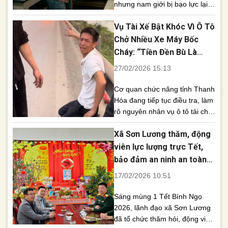
nhưng nam giới bị bạo lực lại
gia tăng, trong khi phụ nữ vẫn
Vụ Tài Xế Bật Khóc Vì Ô Tô
gánh phần lớn công việc nội
trợ. Báo cáo của Chính phủ gửi
Chở Nhiều Xe Máy Bốc
Quốc hội về kết quả thực hiện
Cháy: “Tiền Đền Bù Là
các mục tiêu quốc gia về bình
Gánh Nặng Lớn”
27/02/2026 15:13
đẳng [...]
Cơ quan chức năng tỉnh Thanh
Hóa đang tiếp tục điều tra, làm
rõ nguyên nhân vụ ô tô tải chở
nhiều xe máy bất ngờ bốc cháy
Xã Sơn Lương thăm, động
trên tuyến Cao tốc Bắc – Nam,
đoạn Km324+400 qua địa bàn
viên lực lượng trực Tết,
phường Đông Tiến. Vụ việc
bảo đảm an ninh an toàn
không gây thiệt hại về người
đêm Giao thừa Bính Ngọ
17/02/2026 10:51
nhưng khiến phương tiện [...]
Sáng mùng 1 Tết Bính Ngọ
2026, lãnh đạo xã Sơn Lương
đã tổ chức thăm hỏi, động viên