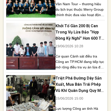
Vân Nam Tour – thương hiệu
du lịch trực thuộc Merry Group
chính thức đưa vào hoạt động
văn phòng chi nhánh tại Lào
Khởi Tố Gần 200 Bị Can
Cai, đánh dấu bước phát triển
quan trọng trong chiến lược
Trong Vụ Lừa Đảo “Hợp
mở rộng hệ thống và nâng cao
Đồng Kỳ Nghỉ” Hơn 600 Tỷ
chất lượng dịch vụ trên tuyến
Đồng Tại TP.HCM
19/06/2026 10:28
du lịch Việt Nam – Trung Quốc.
[...]
Cơ quan Cảnh sát điều tra
Công an TP.HCM đang tiếp tục
mở rộng điều tra vụ án lừa đảo
chiếm đoạt tài sản thông qua
Triệt Phá Đường Dây Sản
hình thức bán các gói “hợp
đồng kỳ nghỉ” dưới vỏ bọc
Xuất, Mua Bán Trái Phép
doanh nghiệp kinh doanh du
Vũ Khí Quân Dụng Quy Mô
lịch. Đến nay, gần 200 bị can
Lớn
15/06/2026 15:00
đã bị khởi tố, bắt [...]
Lực lượng Công an tỉnh Hà