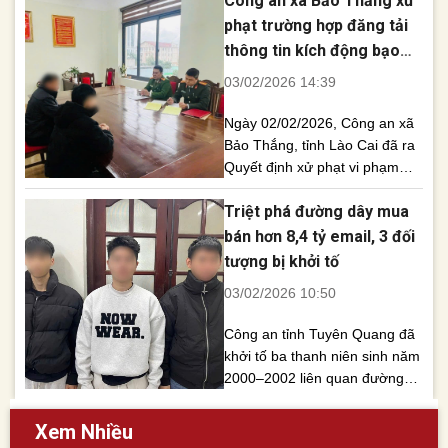
Công an xã Bảo Thắng xử
trưởng thôn tại Đắk Lắk đã bị
phạt trường hợp đăng tải
cơ quan công an khởi tố để
thông tin kích động bạo
điều tra theo quy định pháp
lực trên mạng xã hội
03/02/2026 14:39
luật. Ngày 3/2, [...]
Ngày 02/02/2026, Công an xã
Bảo Thắng, tỉnh Lào Cai đã ra
Quyết định xử phạt vi phạm
hành chính đối với T.V.H. (sinh
Triệt phá đường dây mua
năm 2008, trú tại xã Bảo
Thắng) về hành vi cung cấp,
bán hơn 8,4 tỷ email, 3 đối
chia sẻ thông tin kích động bạo
tượng bị khởi tố
lực trên mạng xã hội
03/02/2026 10:50
Facebook, đồng thời buộc gỡ
bỏ toàn [...]
Công an tỉnh Tuyên Quang đã
khởi tố ba thanh niên sinh năm
2000–2002 liên quan đường
dây mua bán hơn 8,4 tỷ tài
khoản email trên toàn thế giới,
Xem Nhiều
thu lợi hàng trăm triệu đồng.