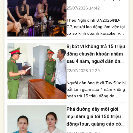
hành chính
25/07/2026 14:42
Theo Nghị định 87/2026/NĐ-
CP, người lao động làm việc tại
cơ sở kinh doanh karaoke, vũ
trường nếu không mặc đúng
Bị bắt vì không trả 15 triệu
trang phục hoặc không đeo
biển tên do người sử dụng lao
đồng chuyển khoản nhầm
động cấp sẽ bị xử phạt hành
sau 4 năm, người đàn ông
chính bằng hình thức cảnh
đối mặt án hình sự
22/07/2026 12:29
cáo. Trong khi đó, chủ cơ sở
không cấp trang [...]
Người đàn ông ở xã Tuy Đức bị
bắt tạm giam sau 4 năm không
hoàn trả 15 triệu đồng do
người khác chuyển khoản
Phá đường dây môi giới
nhầm. Công an khuyến cáo
không chiếm giữ tài sản
mại dâm giá tới 150 triệu
chuyển nhầm. Một người đàn
đồng/tour, quảng cáo có
ông tại xã Tuy Đức đã bị cơ
hoa hậu, idol TikTok