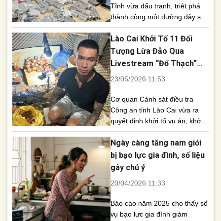
Tĩnh vừa đấu tranh, triệt phá
thành công một đường dây sản
xuất, mua bán trái phép vũ khí
Lào Cai Khởi Tố 11 Đối
quân dụng hoạt động với quy
mô lớn, thu giữ số lượng lớn
Tượng Lừa Đảo Qua
súng, đạn và linh kiện phục vụ
Livestream “Đổ Thạch”
chế tạo vũ khí. Theo thông tin
Trên YouTube
23/05/2026 11:53
từ Công an [...]
Cơ quan Cảnh sát điều tra
Công an tỉnh Lào Cai vừa ra
quyết định khởi tố vụ án, khởi
tố bị can đối với 11 đối tượng
Ngày càng tăng nam giới
liên quan đến hành vi lừa đảo
chiếm đoạt tài sản thông qua
bị bạo lực gia đình, số liệu
hình thức livestream “đổ thạch”
gây chú ý
trên nền tảng YouTube. Đây là
20/04/2026 11:33
đường dây hoạt [...]
Báo cáo năm 2025 cho thấy số
vụ bạo lực gia đình giảm