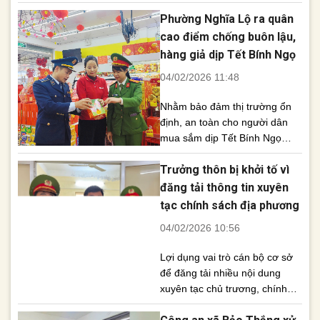
cán bộ, chiến sĩ Ban Chỉ huy
Phường Nghĩa Lộ ra quân
Quân sự xã đang thực hiện
nhiệm vụ trực Tết, góp phần
cao điểm chống buôn lậu,
giữ vững an ninh trật tự để
hàng giả dịp Tết Bính Ngọ
Nhân dân vui Xuân, đón Tết an
04/02/2026 11:48
toàn. Đoàn công [...]
Nhằm bảo đảm thị trường ổn
định, an toàn cho người dân
mua sắm dịp Tết Bính Ngọ
2026, UBND phường Nghĩa Lộ
Trưởng thôn bị khởi tố vì
đã quyết liệt triển khai đợt cao
điểm kiểm tra, xử lý buôn lậu,
đăng tải thông tin xuyên
gian lận thương mại và hàng
tạc chính sách địa phương
giả trên địa bàn. Sáng
04/02/2026 10:56
4/2/2026, Đoàn kiểm tra liên
ngành của [...]
Lợi dụng vai trò cán bộ cơ sở
để đăng tải nhiều nội dung
xuyên tạc chủ trương, chính
sách và bôi nhọ lãnh đạo địa
phương trên mạng xã hội, một