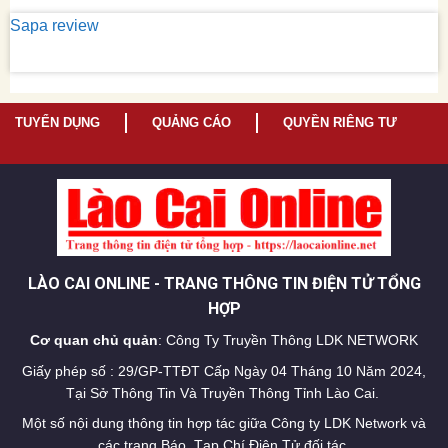
Sapa review
TUYỂN DỤNG
QUẢNG CÁO
QUYỀN RIÊNG TƯ
LÀO CAI ONLINE - TRANG THÔNG TIN ĐIỆN TỬ TỔNG
HỢP
Cơ quan chủ quản
: Công Ty Truyền Thông LDK NETWORK
Giấy phép số : 29/GP-TTĐT Cấp Ngày 04 Tháng 10 Năm 2024,
Tại Sở Thông Tin Và Truyền Thông Tỉnh Lào Cai.
Một số nội dung thông tin hợp tác giữa Công ty LDK Network và
các trang Báo, Tạp Chí Điện Tử đối tác.