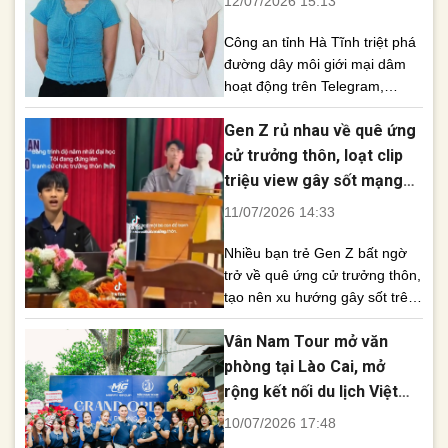
12/07/2026 15:13
quan công an bắt tạm giam
sau [...]
Công an tỉnh Hà Tĩnh triệt phá
đường dây môi giới mại dâm
hoạt động trên Telegram,
quảng cáo có hoa hậu, idol
Gen Z rủ nhau về quê ứng
TikTok với giá lên tới 150 triệu
đồng/tour. Qua công tác nắm
cử trưởng thôn, loạt clip
tình hình trên không gian
triệu view gây sốt mạng
mạng, Phòng Cảnh sát hình sự
xã hội
11/07/2026 14:33
Công an tỉnh Hà Tĩnh phát hiện
nhóm kín [...]
Nhiều bạn trẻ Gen Z bất ngờ
trở về quê ứng cử trưởng thôn,
tạo nên xu hướng gây sốt trên
mạng xã hội và nhận về nhiều
Vân Nam Tour mở văn
ý kiến trái chiều. Những ngày
gần đây, mạng xã hội TikTok
phòng tại Lào Cai, mở
xuất hiện hàng loạt video ghi
rộng kết nối du lịch Việt
lại hình ảnh các bạn trẻ tham
Nam – Trung Quốc
10/07/2026 17:48
gia các [...]