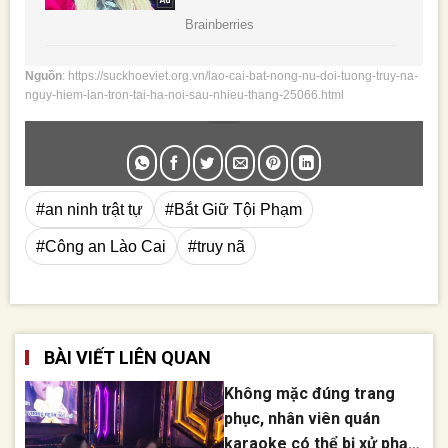
Nguồn
: https://suckhoeviet.org.vn/lao-cai-bat-nong-nu-doi-tuong-truy-na-
nguy-hiem-lan-tron-tai-ha-noi-sau-nhieu-thang-25066.html
#an ninh trật tự
#Bắt Giữ Tội Phạm
#Công an Lào Cai
#truy nã
BÀI VIẾT LIÊN QUAN
Không mặc đúng trang
phục, nhân viên quán
karaoke có thể bị xử phạt