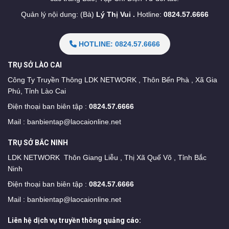
Quản lý nội dung: (Bà)
Lý Thị Vui .
Hotline:
0824.57.6666
HOTLINE: 0824.57.6666
TRỤ SỞ LÀO CAI
Công Ty Truyền Thông LDK NETWORK , Thôn Bến Phà , Xã Gia
Phú, Tỉnh Lào Cai
Điện thoại ban biên tập :
0824.57.6666
Mail :
banbientap@laocaionline.net
TRỤ SỞ BẮC NINH
LDK NETWORK Thôn Giang Liễu , Thị Xã Quế Võ , Tỉnh Bắc
Ninh
Điện thoại ban biên tập :
0824.57.6666
Mail :
banbientap@laocaionline.net
Liên hệ dịch vụ truyền thông quảng cáo: