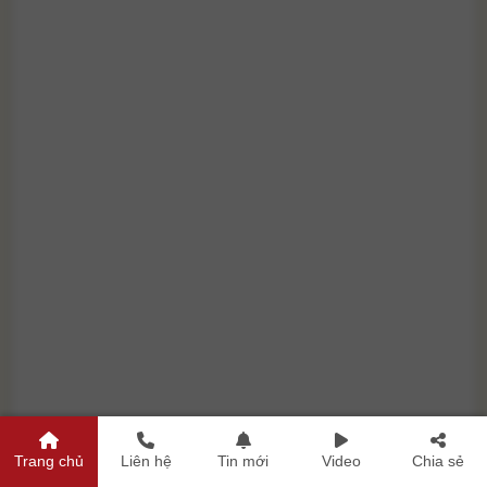
LIÊN KẾT HỮU ÍCH
Trang chủ
Liên hệ
Tin mới
Video
Chia sẻ