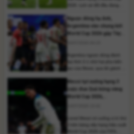
2026. Lịch sử đối đầu đang
nghiêng về Les Bleus với 6
Ngược dòng hạ Anh,
chiến thắng trong 10 lần gặp
gần nhất, tạo lợi thế tâm lý
Argentina vào chung kết
trước màn so tài. Trận tranh
World Cup 2026 gặp Tây
hạng 3 World Cup 2026 giữa
Ban Nha
16/07/2026 04:23
tuyển Pháp và tuyển Anh [...]
Argentina ngược dòng đánh
bại Anh 2-1 nhờ hai pha kiến
tạo của Messi, qua đó giành vé
vào chung kết World Cup 2026
Messi tụt xuống hạng 3
gặp Tây Ban Nha. Argentina
đã giành quyền vào chung kết
cuộc đua Quả bóng vàng
World Cup 2026 sau màn
World Cup 2026,
ngược dòng đầy cảm xúc trước
Bellingham bất ngờ vượt
14/07/2026 13:42
tuyển Anh với tỷ số 2-1 ở trận
mặt
bán [...]
Lionel Messi rơi xuống vị trí thứ
3 trên bảng xếp hạng hiệu suất
World Cup 2026 của FIFA,