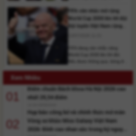
trong khi Jude Bellingham vượt
FIFA cân nhắc mở rộng
lên sau màn trình diễn ấn
tượng. Lionel Messi đã không
World Cup 2030 lên 64 đội:
còn giữ vị trí thứ hai trong cuộc
Đội tuyển Việt Nam rộng
đua giành danh hiệu Quả bóng
cửa hiện thực hóa giấc mơ
13/07/2026 11:21
vàng World Cup 2026 khi bảng
World Cup
[...]
FIFA đang cân nhắc nâng
World Cup 2030 lên 64 đội.
Nếu được thông qua, bóng đá
Việt Nam sẽ có thêm cơ hội
cạnh tranh tấm vé dự ngày hội
Xem Nhiều
bóng đá lớn nhất hành tinh.
Điểm chuẩn Bách khoa Hà Nội 2026 cao
Liên đoàn Bóng đá thế giới
01
(FIFA) đang xem xét phương
nhất 29,54 điểm
án mở rộng vòng chung kết
16:38 09/08/2026
World [...]
Họp báo công bố và chính thức mở màn
02
Vòng sơ khảo Miss Galaxy Việt Nam
2026: Đỉnh cao nhan sắc trong kỷ nguyên