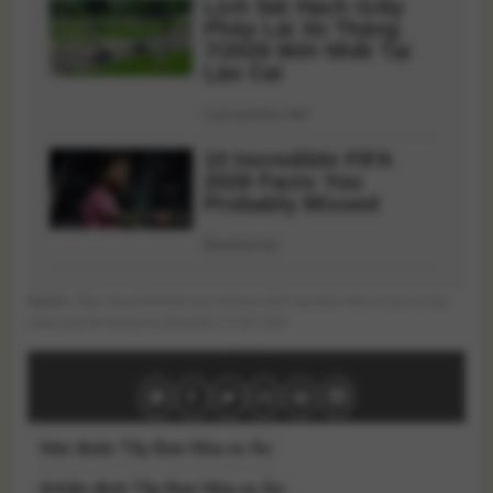
Nguồn
: https://suckhoeviet.org.vn/nhan-dinh-tay-ban-nha-vs-ao-la-roja-
sang-cua-de-bung-no-phat-goc-27187.html
#dự đoán Tây Ban Nha vs Áo
#nhận định Tây Ban Nha vs Áo