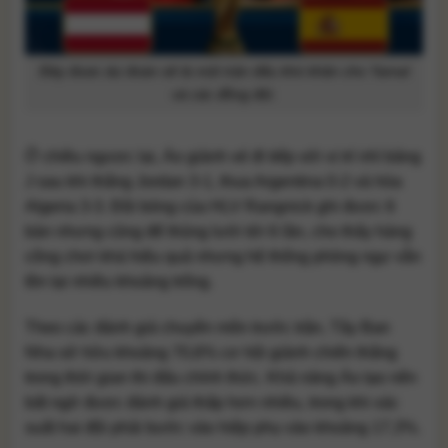
Đây được dự đoán sẽ là một trận đấu khó khăn cho Yamal
và các đồng đội.
Ở chiều ngược lại, Áo giành vé đi tiếp với vị trí nhì bảng
J sau khi thắng Jordan 3-1, thua Argentina 0-2 và hòa
Algeria 3-3. Đội bóng của HLV Rangnick ghi được 6
bàn nhưng cũng để thủng lưới tới 6 lần, cho thấy hàng
công chơi khá hiệu quả nhưng hệ thống phòng ngự vẫn
tồn tại nhiều khoảng trống.
Theo các đánh giá chuyên môn trước trận, Tây Ban
Nha sở hữu khoảng 70,6% cơ hội giành chiến thắng
trong thời gian thi đấu chính thức. Khả năng Áo tạo nên
bất ngờ được đánh giá thấp hơn nhiều, trong khi xác
suất hai đội phải bước vào hiệp phụ vào khoảng 17,3%.