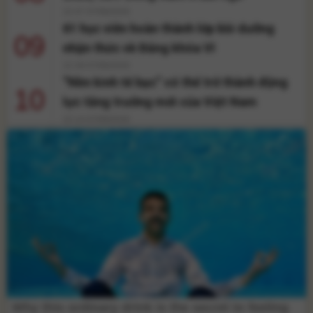
22:47 07/08/2026
61 học viên hoàn thành lớp bồi dưỡng
09
nhận thức về Đảng khóa VI
22:39 07/08/2026
“Nền kinh tế bạc” có thể trở thành động
10
lực tăng trưởng mới của Việt Nam
22:14 07/08/2026