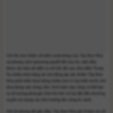
Với lối chơi thiên về kiểm soát bóng của Tây Ban Nha
và phong cách pressing quyết liệt của Áo, trận đấu
được dự báo sẽ diễn ra với tốc độ cao. Đại diện Trung
Âu nhiều khả năng sẽ chủ động áp sát, khiến Tây Ban
Nha phải triển khai bóng nhiều hơn ở hai biên trước khi
đưa bóng vào vòng cấm. Kịch bản này cũng có thể tạo
ra số lượng phạt góc khá lớn khi cả hai đội đều thường
xuyên sử dụng các tình huống tấn công từ cánh.
Xét về phong độ gần đây, Tây Ban Nha ghi 9 bàn và chỉ