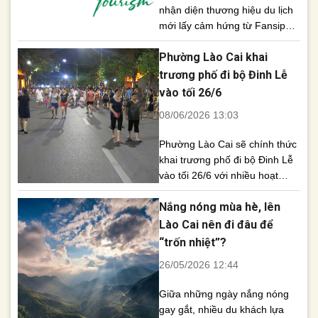
nhận diện thương hiệu du lịch
mới lấy cảm hứng từ Fansipan
và ruộng bậc thang, đồng thời
Phường Lào Cai khai
định hướng xây dựng hệ sinh
thái du lịch bốn mùa, hướng tới
trương phố đi bộ Đinh Lễ
trở thành trung tâm du lịch của
vào tối 26/6
vùng Tây Bắc. Chiều 16/7,
08/06/2026 13:03
UBND tỉnh Lào Cai tổ [...]
Phường Lào Cai sẽ chính thức
khai trương phố đi bộ Đinh Lễ
vào tối 26/6 với nhiều hoạt
động văn hóa, ẩm thực, giải trí
Nắng nóng mùa hè, lên
đặc sắc, góp phần thúc đẩy
kinh tế đêm và phát triển du
Lào Cai nên đi đâu để
lịch địa phương. Nhằm tạo
“trốn nhiệt”?
điểm nhấn cho không gian văn
26/05/2026 12:44
hóa, du lịch và thúc [...]
Giữa những ngày nắng nóng
gay gắt, nhiều du khách lựa