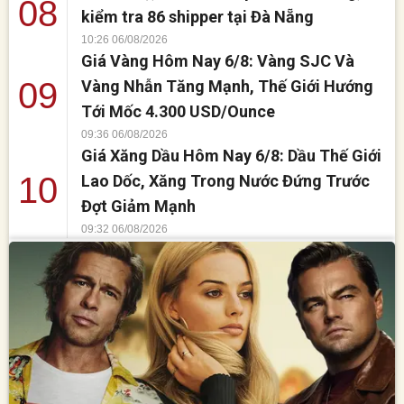
08
kiểm tra 86 shipper tại Đà Nẵng
10:26 06/08/2026
Giá Vàng Hôm Nay 6/8: Vàng SJC Và
09
Vàng Nhẫn Tăng Mạnh, Thế Giới Hướng
Tới Mốc 4.300 USD/Ounce
09:36 06/08/2026
Giá Xăng Dầu Hôm Nay 6/8: Dầu Thế Giới
10
Lao Dốc, Xăng Trong Nước Đứng Trước
Đợt Giảm Mạnh
09:32 06/08/2026