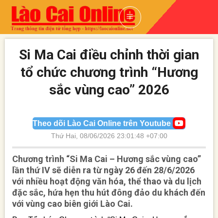
Skip
to
content
Si Ma Cai điều chỉnh thời gian
tổ chức chương trình “Hương
sắc vùng cao” 2026
Theo dõi Lào Cai Online trên Youtube
Thứ Hai, 08/06/2026 23:01:48 +07:00
Chương trình “Si Ma Cai – Hương sắc vùng cao”
lần thứ IV sẽ diễn ra từ ngày 26 đến 28/6/2026
với nhiều hoạt động văn hóa, thể thao và du lịch
đặc sắc, hứa hẹn thu hút đông đảo du khách đến
với vùng cao biên giới Lào Cai.