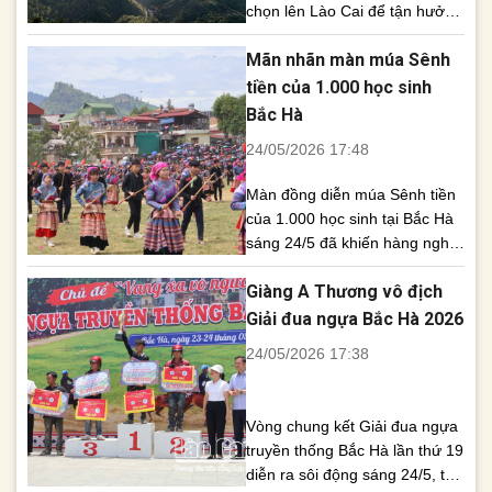
chọn lên Lào Cai để tận hưởng
khí hậu mát mẻ, săn mây, nghỉ
Mãn nhãn màn múa Sênh
dưỡng và khám phá thiên
nhiên vùng cao với nhiều điểm
tiền của 1.000 học sinh
đến hấp dẫn sau sáp nhập
Bắc Hà
cùng Yên Bái. Mùa hè năm
24/05/2026 17:48
nay, nhiều tỉnh thành phía Bắc
liên [...]
Màn đồng diễn múa Sênh tiền
của 1.000 học sinh tại Bắc Hà
sáng 24/5 đã khiến hàng nghìn
du khách thích thú với không
Giàng A Thương vô địch
gian văn hóa vùng cao rực rỡ
sắc màu. Sáng 24/5, sân vận
Giải đua ngựa Bắc Hà 2026
động trung tâm Bắc Hà trở nên
24/05/2026 17:38
sôi động với màn đồng diễn
múa Sênh tiền quy [...]
Vòng chung kết Giải đua ngựa
truyền thống Bắc Hà lần thứ 19
diễn ra sôi động sáng 24/5, thu