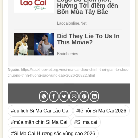
Nguồn
: https://suckhoeviet.org.vn/si-ma-cai-dieu-chinh-thoi-gian-to-chuc-
chuong-trinh-huong-sac-vung-cao-2026-26822.html
#du lịch Si Ma Cai Lào Cai
#lễ hội Si Ma Cai 2026
#mùa mận chín Si Ma Cai
#Si ma cai
#Si Ma Cai Hương sắc vùng cao 2026