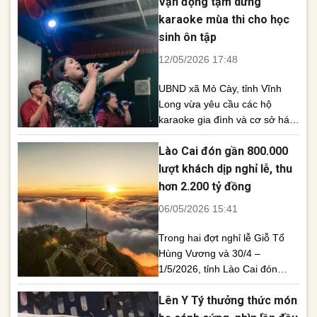
Vận động tạm dừng
hẹn mang đến những màn
tranh tài kịch tính trong hai
karaoke mùa thi cho học
ngày 23 và 24/5 tới. Ban tổ
sinh ôn tập
chức Giải đua ngựa truyền
12/05/2026 17:48
thống Bắc Hà mở rộng 2026
đã [...]
UBND xã Mỏ Cày, tỉnh Vĩnh
Long vừa yêu cầu các hộ
karaoke gia đình và cơ sở hát
với nhau nghe tự giác giảm
Lào Cai đón gần 800.000
tiếng ồn, tạm dừng hoạt động
trong thời gian học sinh ôn thi
lượt khách dịp nghỉ lễ, thu
học kỳ II và tốt nghiệp THPT.
hơn 2.200 tỷ đồng
Nhằm tạo điều kiện tốt nhất
06/05/2026 15:41
cho học sinh tập [...]
Trong hai đợt nghỉ lễ Giỗ Tổ
Hùng Vương và 30/4 –
1/5/2026, tỉnh Lào Cai đón
khoảng 800.000 lượt du khách,
Lên Y Tý thưởng thức món
tổng doanh thu du lịch đạt
khoảng 2.217 tỷ đồng, cho