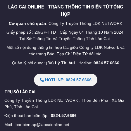
LÀO CAI ONLINE - TRANG THÔNG TIN ĐIỆN TỬ TỔNG
HỢP
Cơ quan chủ quản
: Công Ty Truyền Thông LDK NETWORK
Giấy phép số : 29/GP-TTĐT Cấp Ngày 04 Tháng 10 Năm 2024,
Tại Sở Thông Tin Và Truyền Thông Tỉnh Lào Cai.
Một số nội dung thông tin hợp tác giữa Công ty LDK Network và
các trang Báo, Tạp Chí Điện Tử đối tác.
Quản lý nội dung: (Bà)
Lý Thị Vui .
Hotline:
0824.57.6666
HOTLINE: 0824.57.6666
TRỤ SỞ LÀO CAI
Công Ty Truyền Thông LDK NETWORK , Thôn Bến Phà , Xã Gia
Phú, Tỉnh Lào Cai
Điện thoại ban biên tập :
0824.57.6666
Mail :
banbientap@laocaionline.net