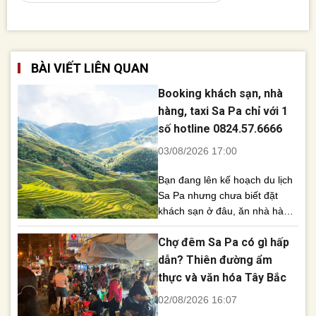
BÀI VIẾT LIÊN QUAN
Booking khách sạn, nhà
hàng, taxi Sa Pa chỉ với 1
số hotline 0824.57.6666
03/08/2026 17:00
Bạn đang lên kế hoạch du lịch
Sa Pa nhưng chưa biết đặt
khách sạn ở đâu, ăn nhà hàng
nào hay gọi taxi như thế nào?
Chợ đêm Sa Pa có gì hấp
Chỉ cần gọi hotline
0824.57.6666, Sapa Review sẽ
dẫn? Thiên đường ẩm
giúp bạn booking tất cả dịch vụ
thực và văn hóa Tây Bắc
du lịch nhanh chóng, uy tín và
02/08/2026 16:07
nhận thêm nhiều ưu đãi hấp