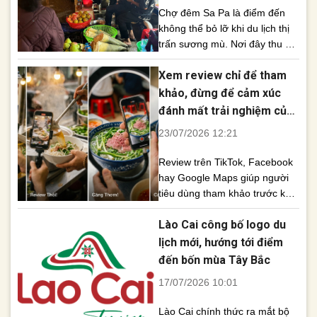
[...]
Chợ đêm Sa Pa là điểm đến
không thể bỏ lỡ khi du lịch thị
trấn sương mù. Nơi đây thu hút
du khách bởi không gian văn
Xem review chỉ để tham
hóa đậm bản sắc Tây Bắc,
những gian hàng thủ công tinh
khảo, đừng để cảm xúc
xảo cùng thiên đường ẩm thực
đánh mất trải nghiệm của
hấp dẫn mỗi dịp cuối tuần. Khi
bạn
23/07/2026 12:21
màn đêm [...]
Review trên TikTok, Facebook
hay Google Maps giúp người
tiêu dùng tham khảo trước khi
sử dụng dịch vụ, nhưng không
Lào Cai công bố logo du
phải lúc nào cũng phản ánh
đúng thực tế. Hãy tỉnh táo
lịch mới, hướng tới điểm
trước những đánh giá được tài
đến bốn mùa Tây Bắc
trợ và quảng cáo. Review trên
17/07/2026 10:01
mạng xã hội đang trở thành
“kim chỉ nam” của [...]
Lào Cai chính thức ra mắt bộ