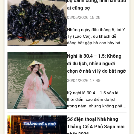
bọ cánh cứng, nhìn lần đầu
thấy sức hút mạnh mẽ của
ai cũng sợ
điểm đến vùng cao Tây Bắc.
03/05/2026 15:28
Trong hai đợt nghỉ lễ lớn gồm
Giỗ Tổ Hùng [...]
Những ngày đầu tháng 5, tại Y
Tý (Lào Cai), du khách dễ
dàng bắt gặp bà con bày bán
bọ cánh cứng – món ăn đặc
Nghỉ lễ 30.4 – 1.5: Không
sản độc đáo, giàu đạm của
đồng bào vùng cao Tây Bắc.
đi du lịch, nhiều người
Những ngày đầu tháng 5, khi
chọn ở nhà vì lý do bất ngờ
dạo quanh các khu chợ vùng
30/04/2026 17:49
cao tại Y Tý, [...]
Kỳ nghỉ lễ 30.4 – 1.5 vốn là
thời điểm cao điểm du lịch
trong năm, nhưng không phải
ai cũng lựa chọn xách ba lô lên
Số điện thoại Nhà hàng
đường. Năm nay, nhiều người
trẻ quyết định ở nhà, về quê
Thắng Cố A Phủ Sapa mới
hoặc tận hưởng những ngày