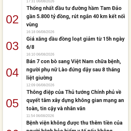
17:31 06/08/2026
an tỉnh Tuyên [...]
Thống nhất đầu tư đường hầm Tam Đảo
02
gần 5.800 tỷ đồng, rút ngắn 40 km kết nối
vùng
16:18 06/08/2026
Giá xăng dầu đồng loạt giảm từ 15h ngày
03
6/8
16:10 06/08/2026
Bán 7 con bò sang Việt Nam chữa bệnh,
04
người phụ nữ Lào đứng dậy sau 8 tháng
liệt giường
12:09 06/08/2026
Thông điệp của Thủ tướng Chính phủ về
05
quyết tâm xây dựng không gian mạng an
toàn, tin cậy và nhân văn
11:54 06/08/2026
Bệnh viện không được thu thêm tiền của
người bệnh bảo hiểm y tế nếu không