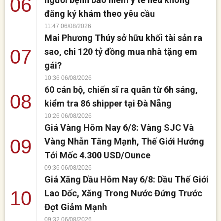
06
đăng ký khám theo yêu cầu
11:47 06/08/2026
Mai Phương Thúy sở hữu khối tài sản ra
07
sao, chi 120 tỷ đồng mua nhà tặng em
gái?
10:36 06/08/2026
60 cán bộ, chiến sĩ ra quân từ 6h sáng,
08
kiểm tra 86 shipper tại Đà Nẵng
10:26 06/08/2026
Giá Vàng Hôm Nay 6/8: Vàng SJC Và
09
Vàng Nhẫn Tăng Mạnh, Thế Giới Hướng
Tới Mốc 4.300 USD/Ounce
09:36 06/08/2026
Giá Xăng Dầu Hôm Nay 6/8: Dầu Thế Giới
10
Lao Dốc, Xăng Trong Nước Đứng Trước
Đợt Giảm Mạnh
09:32 06/08/2026