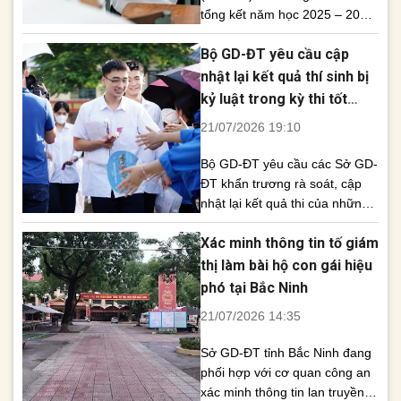
tổng kết năm học 2025 – 2026,
trong đó chỉ rõ nguyên nhân
Bộ GD-ĐT yêu cầu cập
dẫn đến các vụ vi phạm
nghiêm trọng quy chế thi tại hai
nhật lại kết quả thí sinh bị
điểm thi ở Tuyên Quang và
kỷ luật trong kỳ thi tốt
Quảng Trị. Báo cáo cũng đề
nghiệp THPT
21/07/2026 19:10
cập việc sắp xếp lại [...]
Bộ GD-ĐT yêu cầu các Sở GD-
ĐT khẩn trương rà soát, cập
nhật lại kết quả thi của những
thí sinh bị kỷ luật dẫn đến thay
Xác minh thông tin tố giám
đổi điểm thi, đồng thời hoàn
thiện dữ liệu tuyển sinh trên Hệ
thị làm bài hộ con gái hiệu
thống hỗ trợ tuyển sinh chung
phó tại Bắc Ninh
trước 17h ngày 24/7. Bộ Giáo
21/07/2026 14:35
dục và Đào [...]
Sở GD-ĐT tỉnh Bắc Ninh đang
phối hợp với cơ quan công an
xác minh thông tin lan truyền