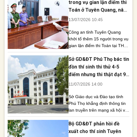
lên 9,5 điểm thi thật. Quảng
trong vụ gian lận điểm thi
Cáo Sau Tuyên Quang và Phú
Toán ở Tuyên Quang, nâng
Thọ, Bắc Ninh trở thành địa
tổng số bị can lên 19
13/07/2026 10:45
phương tiếp theo tiến [...]
Công an tỉnh Tuyên Quang
khởi tố thêm 15 người trong vụ
gian lận điểm thi Toán tại THPT
chuyên Tuyên Quang, nâng
Sở GD&ĐT Phú Thọ bác tin
tổng số bị can lên 19 người.
Cơ quan An ninh điều tra Công
đồn thí sinh thi thử 4-5
an tỉnh Tuyên Quang vừa khởi
điểm nhưng thi thật đạt 9
tố thêm 15 người liên quan đến
điểm
11/07/2026 14:00
vụ gian lận điểm thi [...]
Sở Giáo dục và Đào tạo tỉnh
Phú Thọ khẳng định thông tin
lan truyền trên mạng xã hội về
việc một số thí sinh chỉ đạt 4-5
Bộ GD&ĐT phản hồi đề
điểm trong các kỳ thi thử
nhưng thi tốt nghiệp THPT
xuất cho thí sinh Tuyên
năm 2026 lại đạt 9 điểm là