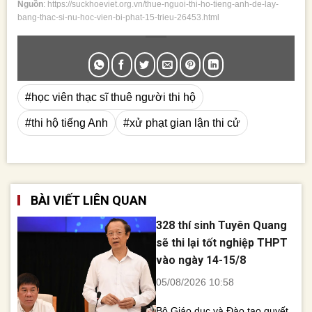
Nguồn
: https://suckhoeviet.org.vn/thue-nguoi-thi-ho-tieng-anh-de-lay-
bang-thac-si-nu-hoc-vien-bi-phat-15-trieu-26453.html
#học viên thạc sĩ thuê người thi hộ
#thi hộ tiếng Anh
#xử phạt gian lận thi cử
BÀI VIẾT LIÊN QUAN
328 thí sinh Tuyên Quang
sẽ thi lại tốt nghiệp THPT
vào ngày 14-15/8
05/08/2026 10:58
Bộ Giáo dục và Đào tạo quyết