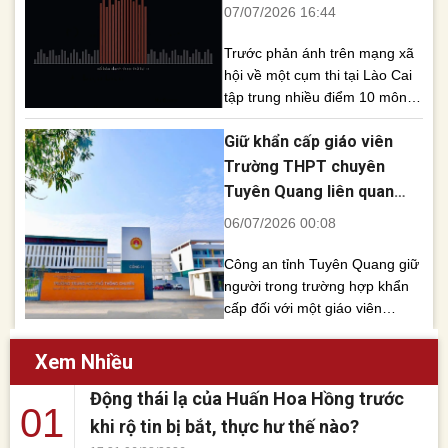
bất thường
07/07/2026 16:44
toàn bộ dữ [...]
Trước phản ánh trên mạng xã
hội về một cụm thi tại Lào Cai
tập trung nhiều điểm 10 môn
Toán, Sở Giáo dục và Đào tạo
Giữ khẩn cấp giáo viên
tỉnh đã thành lập tổ công tác rà
soát toàn bộ dữ liệu. Bước
Trường THPT chuyên
đầu, cơ quan này cho biết
Tuyên Quang liên quan
chưa phát hiện dấu hiệu bất
điểm thi
06/07/2026 00:08
thường. Những [...]
Công an tỉnh Tuyên Quang giữ
người trong trường hợp khẩn
cấp đối với một giáo viên
Trường THPT chuyên Tuyên
Quang để điều tra vụ việc liên
Xem Nhiều
quan kết quả thi tốt nghiệp
Động thái lạ của Huấn Hoa Hồng trước
THPT 2026 có hơn 140 điểm
01
10 môn Toán. Chiều 5/7, Cơ
khi rộ tin bị bắt, thực hư thế nào?
quan Cảnh sát điều tra Công