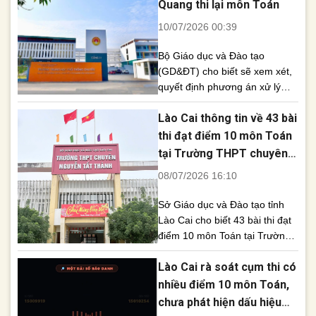
Quang thi lại môn Toán
hoàn toàn sai sự thật. Người
10/07/2026 00:39
đăng tải cũng [...]
Bộ Giáo dục và Đào tạo
(GD&ĐT) cho biết sẽ xem xét,
quyết định phương án xử lý
phù hợp đối với đề xuất tổ
Lào Cai thông tin về 43 bài
chức thi lại môn Toán của tỉnh
Tuyên Quang sau khi có kết
thi đạt điểm 10 môn Toán
quả xác minh toàn diện vụ việc
tại Trường THPT chuyên
xảy ra tại điểm thi Trường
Nguyễn Tất Thành
08/07/2026 16:10
THPT Chuyên Tuyên Quang.
[...]
Sở Giáo dục và Đào tạo tỉnh
Lào Cai cho biết 43 bài thi đạt
điểm 10 môn Toán tại Trường
THPT chuyên Nguyễn Tất
Lào Cai rà soát cụm thi có
Thành chủ yếu thuộc học sinh
các lớp chuyên Toán, Tin học,
nhiều điểm 10 môn Toán,
Vật lý và Hóa học. Đơn vị đã
chưa phát hiện dấu hiệu
thành lập tổ công tác rà soát