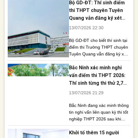
Bộ GD-ĐT: Thí sinh điểm
nâng tổng số bị can lên 26
người. Cơ quan An ninh điều
thi THPT chuyên Tuyên
tra Công an tỉnh Tuyên Quang
Quang vẫn đăng ký xét
vừa khởi tố Hiệu trưởng
tuyển đại học bình thường
13/07/2026 22:30
Trường THPT chuyên Tuyên
Quang cùng nhiều cá nhân
Bộ GD-ĐT cho biết thí sinh tại
khác [...]
điểm thi Trường THPT chuyên
Tuyên Quang vẫn đăng ký xét
tuyển đại học theo kế hoạch,
Bắc Ninh xác minh nghi
việc xử lý sẽ căn cứ kết quả
điều tra. Bộ Giáo dục và Đào
vấn điểm thi THPT 2026:
tạo (GD-ĐT) khẳng định các thí
Thí sinh từng thi thử 2,7
sinh tại điểm thi Trường THPT
điểm, thi thật đạt 9,5 điểm
13/07/2026 21:29
chuyên Tuyên Quang vẫn [...]
Toán
Bắc Ninh đang xác minh thông
tin nghi vấn liên quan kỳ thi tốt
nghiệp THPT 2026 sau khi
mạng xã hội lan truyền trường
Khởi tố thêm 15 người
hợp thí sinh từ 2,7 điểm thi thử