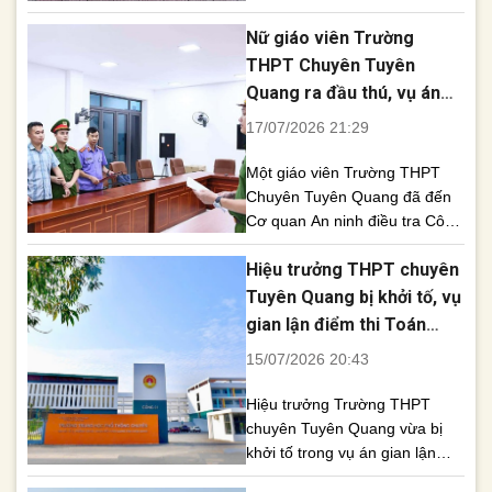
trên mạng xã hội về việc giám
Nữ giáo viên Trường
thị bị tố giải bài, làm bài hộ con
gái một hiệu phó tại điểm thi
THPT Chuyên Tuyên
Trường THPT Lương Tài. Sở
Quang ra đầu thú, vụ án
Giáo dục và Đào tạo tỉnh Bắc
có 27 bị can
17/07/2026 21:29
Ninh [...]
Một giáo viên Trường THPT
Chuyên Tuyên Quang đã đến
Cơ quan An ninh điều tra Công
an tỉnh Tuyên Quang đầu thú
Hiệu trưởng THPT chuyên
và bị khởi tố về tội “Lợi dụng
chức vụ, quyền hạn trong khi
Tuyên Quang bị khởi tố, vụ
thi hành công vụ”, nâng tổng
gian lận điểm thi Toán
số bị can trong vụ án gian lận
nâng lên 26 bị can
15/07/2026 20:43
tại điểm thi này [...]
Hiệu trưởng Trường THPT
chuyên Tuyên Quang vừa bị
khởi tố trong vụ án gian lận
điểm thi Toán THPT 2026,