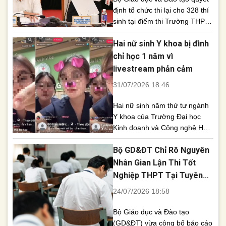
định tổ chức thi lại cho 328 thí
sinh tại điểm thi Trường THPT
Chuyên Tuyên Quang vào
Hai nữ sinh Y khoa bị đình
ngày 14-15/8 nhằm bảo đảm
công bằng. Kết quả kỳ thi trước
chỉ học 1 năm vì
sẽ bị hủy và không được sử
livestream phản cảm
dụng để xét tốt nghiệp hay
31/07/2026 18:46
tuyển sinh đại học. Bộ [...]
Hai nữ sinh năm thứ tư ngành
Y khoa của Trường Đại học
Kinh doanh và Công nghệ Hà
Nội bị đình chỉ học một năm
Bộ GD&ĐT Chỉ Rõ Nguyên
sau khi livestream tại bệnh viện
với những lời lẽ phản cảm, gây
Nhân Gian Lận Thi Tốt
bức xúc trong dư luận. Hai nữ
Nghiệp THPT Tại Tuyên
sinh ngành Y khoa của Trường
Quang, Quảng Trị
24/07/2026 18:58
Đại học Kinh [...]
Bộ Giáo dục và Đào tạo
(GD&ĐT) vừa công bố báo cáo