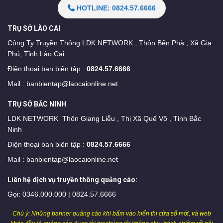
HOTLINE: 0824.57.6666
TRỤ SỞ LÀO CAI
Công Ty Truyền Thông LDK NETWORK , Thôn Bến Phà , Xã Gia
Phú, Tỉnh Lào Cai
Điện thoại ban biên tập :
0824.57.6666
Mail :
banbientap@laocaionline.net
TRỤ SỞ BẮC NINH
LDK NETWORK Thôn Giang Liễu , Thị Xã Quế Võ , Tỉnh Bắc
Ninh
Điện thoại ban biên tập :
0824.57.6666
Mail :
banbientap@laocaionline.net
Liên hệ dịch vụ truyền thông quảng cáo:
Gọi: 0346.000.000 | 0824.57.6666
Chú ý: Những banner quảng cáo khi bấm vào hiển thị cửa sổ mới, và web