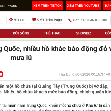
@LDKNETWORK
XEM TRÊN TIKTOK
XEM TRÊN YOUTUBE
ĐĂ
g
Video
CMT Trên Page
Hotline: 0346.000.000
ĐỜI SỐNG
THỂ THAO
SHOWBIZ
CÔ
 Quốc, nhiều hồ khác báo động đỏ 
mưa lũ
Thứ Ba, 07/07/2026 00:15:37 +0
n một hồ chứa tại Quảng Tây (Trung Quốc) bị vỡ đập,
p. Nhiều hồ chứa khác ở mức báo động, chính quyền kí
 tại miền nam Trung Quốc, khiến một hồ chứa ở Khu tự trị dân 