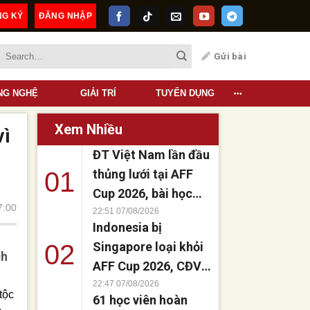
NG KÝ
ĐĂNG NHẬP
Quảng Cáo
Gửi bài
NG NGHỆ
GIẢI TRÍ
TUYỂN DỤNG
Xem Nhiều
vì
ĐT Việt Nam lần đầu
01
thủng lưới tại AFF
Cup 2026, bài học
7:00
quý trước bán kết
22:51 07/08/2026
Indonesia bị
02
Singapore loại khỏi
ch
AFF Cup 2026, CĐV
Đông Nam Á bất ngờ
22:47 07/08/2026
tộc
61 học viên hoàn