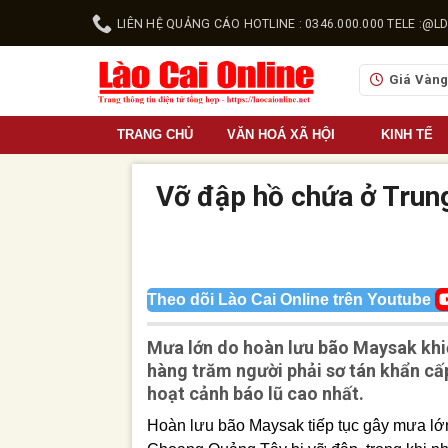
Skip
LIÊN HỆ QUẢNG CÁO HOTLINE : 0346.000.000 TELE :
to
content
Giá Vàn
TRANG CHỦ
VĂN HOÁ XÃ HỘI
KINH TẾ
Vỡ đập hồ chứa ở Trung
Theo dõi Lào Cai Online trên Youtube
Mưa lớn do hoàn lưu bão Maysak khiế
hàng trăm người phải sơ tán khẩn cấ
hoạt cảnh báo lũ cao nhất.
Hoàn lưu bão Maysak tiếp tục gây mưa lớn