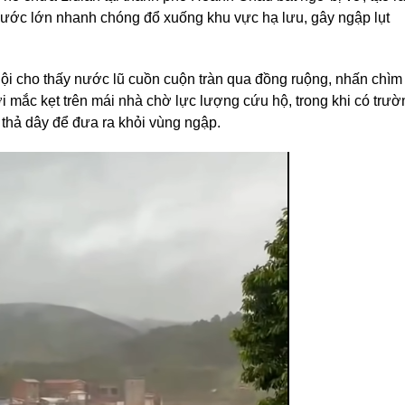
ước lớn nhanh chóng đổ xuống khu vực hạ lưu, gây ngập lụt
ội cho thấy nước lũ cuồn cuộn tràn qua đồng ruộng, nhấn chìm
i mắc kẹt trên mái nhà chờ lực lượng cứu hộ, trong khi có trườ
thả dây để đưa ra khỏi vùng ngập.