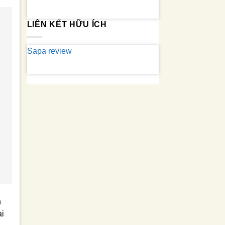
LIÊN KẾT HỮU ÍCH
Sapa review
n
ại