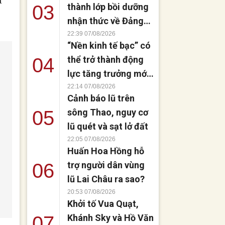
a
03
thành lớp bồi dưỡng
nhận thức về Đảng
khóa VI
22:39 07/08/2026
“Nền kinh tế bạc” có
04
thể trở thành động
lực tăng trưởng mới
của Việt Nam
22:14 07/08/2026
Cảnh báo lũ trên
05
sông Thao, nguy cơ
lũ quét và sạt lở đất
22:05 07/08/2026
Huấn Hoa Hồng hỗ
06
trợ người dân vùng
lũ Lai Châu ra sao?
20:53 07/08/2026
Khởi tố Vua Quạt,
07
Khánh Sky và Hồ Văn