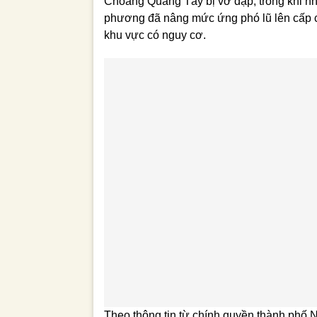
Choang Quảng Tây bị vỡ đập, trong khi nh
phương đã nâng mức ứng phó lũ lên cấp ca
khu vực có nguy cơ.
Theo thông tin từ chính quyền thành phố 