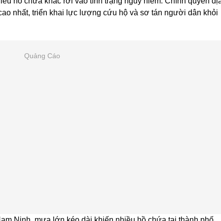
iều hồ chứa khác rơi vào tình trạng nguy hiểm. Chính quyền đị
o nhất, triển khai lực lượng cứu hộ và sơ tán người dân khỏi
Quảng Cáo
Nam Ninh, mưa lớn kéo dài khiến nhiều hồ chứa tại thành phố