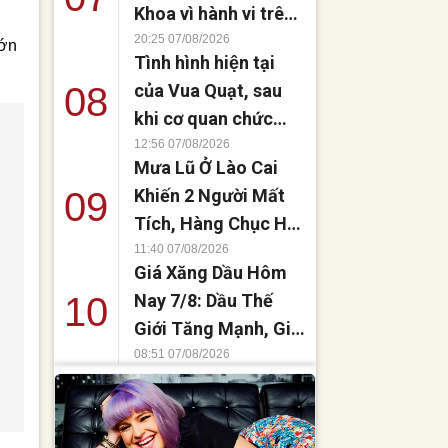
Khoa vì hành vi trên
mạng
20:25 07/08/2026
lớn
Tình hình hiện tại
08
của Vua Quạt, sau
khi cơ quan chức
năng đến nhà Huấn
12:56 07/08/2026
Mưa Lũ Ở Lào Cai
Hoa Hồng
09
Khiến 2 Người Mất
Tích, Hàng Chục Hộ
Gia Đình Phải Sơ Tán
11:40 07/08/2026
Giá Xăng Dầu Hôm
Khẩn Cấp
10
Nay 7/8: Dầu Thế
Giới Tăng Mạnh, Giá
Xăng Trong Nước
08:51 07/08/2026
Đồng Loạt Giảm
a